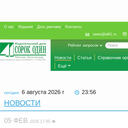
О нас
Издания
Дать рекламу
Контакты
news@id41.ru
Рейтинг запросов
Новости
Статьи
Справочник ор
Ещё
6 августа 2026
г
23 56
сегодня:
НОВОСТИ
05 ФЕВ
2026 17:45