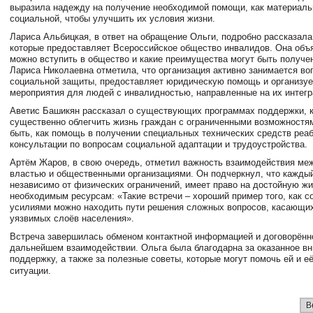
выразила надежду на получение необходимой помощи, как материальн
социальной, чтобы улучшить их условия жизни.
Лариса Альбицкая, в ответ на обращение Ольги, подробно рассказала
которые предоставляет Всероссийское общество инвалидов. Она объя
можно вступить в общество и какие преимущества могут быть получен
Лариса Николаевна отметила, что организация активно занимается в
социальной защиты, предоставляет юридическую помощь и организуе
мероприятия для людей с инвалидностью, направленные на их интегр
Аветис Башикян рассказал о существующих программах поддержки, к
существенно облегчить жизнь граждан с ограниченными возможностя
быть, как помощь в получении специальных технических средств реаб
консультации по вопросам социальной адаптации и трудоустройства.
Артём Жаров, в свою очередь, отметил важность взаимодействия ме
властью и общественными организациями. Он подчеркнул, что кажды
независимо от физических ограничений, имеет право на достойную жи
необходимым ресурсам: «Такие встречи – хороший пример того, как 
усилиями можно находить пути решения сложных вопросов, касающи
уязвимых слоёв населения».
Встреча завершилась обменом контактной информацией и договорённ
дальнейшем взаимодействии. Ольга была благодарна за оказанное вн
поддержку, а также за полезные советы, которые могут помочь ей и е
ситуации.
В