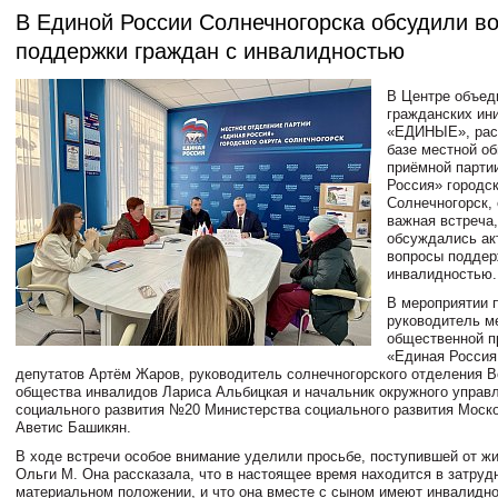
В Единой России Солнечногорска обсудили в
поддержки граждан с инвалидностью
В Центре объед
гражданских ин
«ЕДИНЫЕ», рас
базе местной о
приёмной парти
Россия» городск
Солнечногорск,
важная встреча,
обсуждались ак
вопросы поддер
инвалидностью.
В мероприятии 
руководитель м
общественной п
«Единая Россия
депутатов Артём Жаров, руководитель солнечногорского отделения В
общества инвалидов Лариса Альбицкая и начальник окружного управ
социального развития №20 Министерства социального развития Моско
Аветис Башикян.
В ходе встречи особое внимание уделили просьбе, поступившей от ж
Ольги М. Она рассказала, что в настоящее время находится в затру
материальном положении, и что она вместе с сыном имеют инвалидно