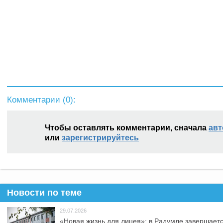
Комментарии (
0
):
Чтобы оставлять комментарии, сначала
авт
или
зарегистрируйтесь
Новости по теме
29.07.2026
«Новая жизнь для лицея»: в Радумле завершает