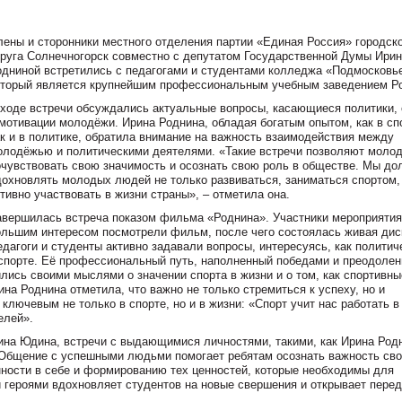
лены и сторонники местного отделения партии «Единая Россия» городск
круга Солнечногорск совместно с депутатом Государственной Думы Ири
одниной встретились с педагогами и студентами колледжа «Подмосковь
оторый является крупнейшим профессиональным учебным заведением Р
 ходе встречи обсуждались актуальные вопросы, касающиеся политики, 
 мотивации молодёжи. Ирина Роднина, обладая богатым опытом, как в сп
ак и в политике, обратила внимание на важность взаимодействия между
олодёжью и политическими деятелями. «Такие встречи позволяют моло
очувствовать свою значимость и осознать свою роль в обществе. Мы д
дохновлять молодых людей не только развиваться, заниматься спортом,
тивно участвовать в жизни страны», – отметила она.
авершилась встреча показом фильма «Роднина». Участники мероприятия
ольшим интересом посмотрели фильм, после чего состоялась живая дис
едагоги и студенты активно задавали вопросы, интересуясь, как полити
спорте. Её профессиональный путь, наполненный победами и преодолен
ись своими мыслями о значении спорта в жизни и о том, как спортивны
на Роднина отметила, что важно не только стремиться к успеху, но и
лючевым не только в спорте, но и в жизни: «Спорт учит нас работать в
елей».
на Юдина, встречи с выдающимися личностями, такими, как Ирина Род
Общение с успешными людьми помогает ребятам осознать важность сво
нности в себе и формированию тех ценностей, которые необходимы для
 героями вдохновляет студентов на новые свершения и открывает пере