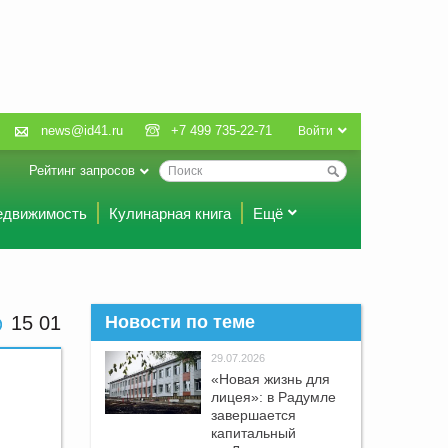
news@id41.ru
+7 499 735-22-71
Войти
Рейтинг запросов
едвижимость
Кулинарная книга
Ещё
15:01
Новости по теме
29.07.2026
«Новая жизнь для
лицея»: в Радумле
завершается
капитальный