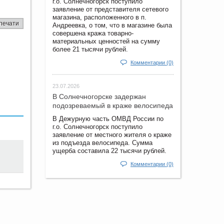
г.о. Солнечногорск поступило
заявление от представителя сетевого
магазина, расположенного в п.
печати
Андреевка, о том, что в магазине была
совершена кража товарно-
материальных ценностей на сумму
более 21 тысячи рублей.
Комментарии (0)
23.07.2026
В Солнечногорске задержан
подозреваемый в краже велосипеда
В Дежурную часть ОМВД России по
г.о. Солнечногорск поступило
заявление от местного жителя о краже
из подъезда велосипеда. Сумма
ущерба составила 22 тысячи рублей.
Комментарии (0)