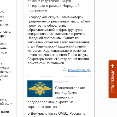
ремонт кадетского Лицея -
интерната в рамках Народной
программы
ого
ной
В городском округе Солнечногорск
е»,
продолжается реализация масштабных
оссии.
проектов по обновлению
образовательной инфраструктуры,
спорта
инициированных жителями в рамках
орте,
Народной программы. Одним из
ключевых объектов этого направления
дёжи
стал Радумльский кадетский лицей-
олжны
интернат. Ход капитального ремонта
 но и
лично проинспектировал Глава округа,
Секретарь местного отделения партии
Константин Михальков.
 с
куссия.
Комментарии (0)
ческими
иями,
е
29.07.2026
Солнечногорские
полицейские
задержали
нина,
подозреваемых в краже из
ей роли
торгового центра
д ними
В Дежурную часть ОМВД России по