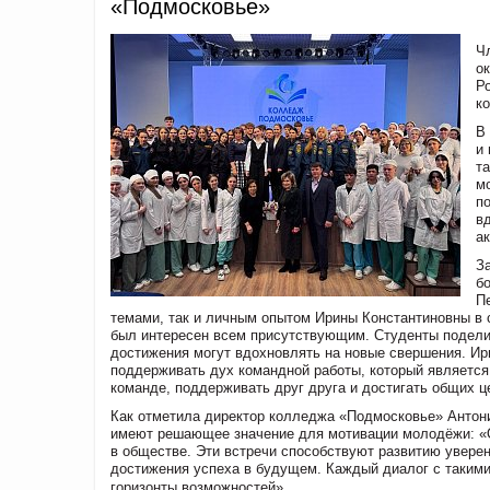
«Подмосковье»
Ч
о
Р
к
В
и
т
м
п
в
ак
З
б
П
темами, так и личным опытом Ирины Константиновны в 
был интересен всем присутствующим. Студенты поделил
достижения могут вдохновлять на новые свершения. Ири
поддерживать дух командной работы, который является к
команде, поддерживать друг друга и достигать общих ц
Как отметила директор колледжа «Подмосковье» Антони
имеют решающее значение для мотивации молодёжи: «
в обществе. Эти встречи способствуют развитию увере
достижения успеха в будущем. Каждый диалог с такими
горизонты возможностей».