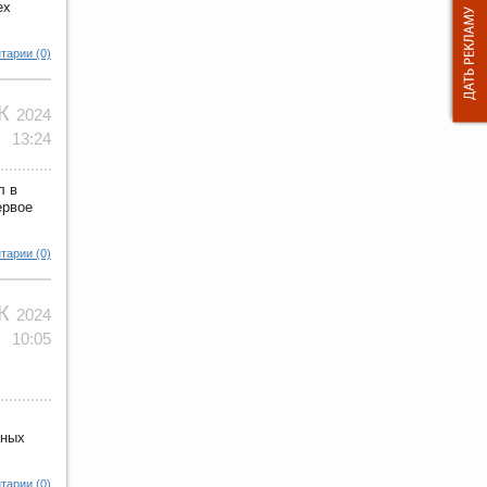
ех
тарии (0)
ЕК
2024
13:24
л в
ервое
тарии (0)
ЕК
2024
10:05
нных
тарии (0)