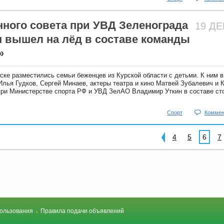
ного совета при УВД Зеленограда
19 Д
 вышел на лёд в составе команды
»
ке разместились семьи беженцев из Курской области с детьми. К ним в
лья Гудков, Сергей Минаев, актеры театра и кино Матвей Зубалевич и 
при Министерстве спорта РФ и УВД ЗелАО Владимир Уткин в составе ст
Спорт
Коммен
4
5
6
7
ользования
Правила подачи объявлений