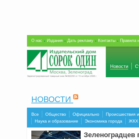
О нас
Издания
Дать рекламу
Контакты
Правила 
Новости
С
НОВОСТИ
Все
Общество
Официально
Происшествия 
Наука и образование
Экономика города
ЖКХ
Зеленоградцев 