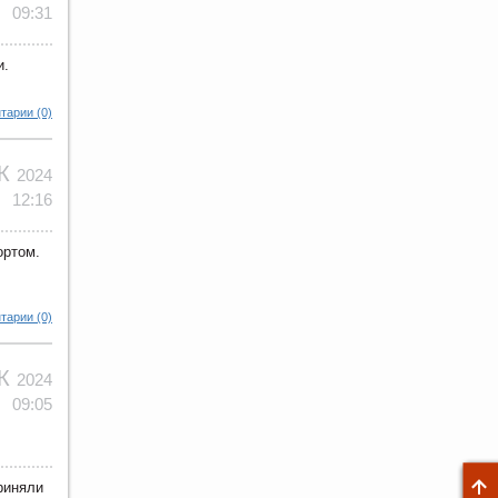
09:31
и.
тарии (0)
ЕК
2024
12:16
ортом.
тарии (0)
ЕК
2024
09:05
риняли