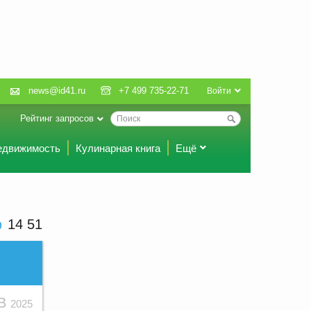
news@id41.ru
+7 499 735-22-71
Войти
Рейтинг запросов
едвижимость
Кулинарная книга
Ещё
14:51
НВ
2025