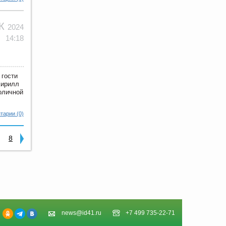
ЕК
2024
14:18
 гости
Кирилл
оличной
тарии (0)
8
news@id41.ru
+7 499 735-22-71