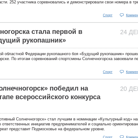
сти. 252 участника соревновались и демонстрировали свои номера в тр
Спорт
Коммен
ногорска стала первой в
24 Д
дущий рукопашник»
ой областной Федерации рукопашного боя «Будущий рукопашник» проше
ске. По итогам соревнований спортсмены Солнечногорска завоевали п
Спорт
Коммен
лнечногорск» победил на
20 Д
тапе всероссийского конкурса
ртивный Солнечногорск» стал лучшим в номинации «Культурный код» на
о ответственных инициатив предпринимателей и социально ориентирова
уреат представит Подмосковье на федеральном уровне.
Спорт
Коммен