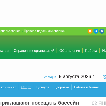
использования
Правила подачи объявлений
татьи
Справочник организаций
Объявления
Работа
Н
9 августа 2026
г
сегодня:
и криминал
Спорт
Культура
Здоровье
Работа и бизнес
приглашают посещать бассейн
02 Я