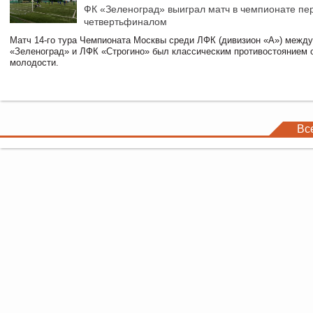
ФК «Зеленоград» выиграл матч в чемпионате пе
четвертьфиналом
Матч 14-го тура Чемпионата Москвы среди ЛФК (дивизион «А») межд
«Зеленоград» и ЛФК «Строгино» был классическим противостоянием 
молодости.
Вс