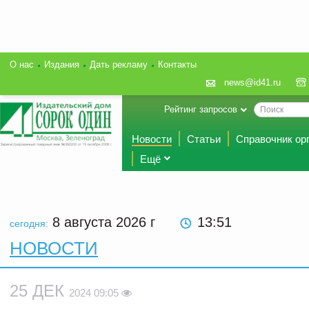
О нас
Издания
Дать рекламу
Контакты
news@id41.ru
Рейтинг запросов
Новости
Статьи
Справочник ор
Ещё
8 августа 2026
г
13:51
сегодня:
НОВОСТИ
25 ДЕК
2024 09:05