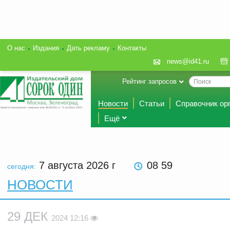
О нас
Издания
Дать рекламу
Контакты
news@id41.ru
Рейтинг запросов
Новости
Статьи
Справочник ор
Ещё
7 августа 2026
г
08 59
сегодня:
НОВОСТИ
29 ДЕК
2024 12:16