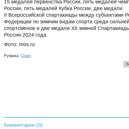
15 медалей первенства России, пять медалей чем
России, пять медалей Кубка России, две медали
II Всероссийской спартакиады между субъектами Р
Федерации по зимним видам спорта среди сильне
спортсменов и две медали ХII зимней Спартакиад
России 2024 года.
Фото: mos.ru
Рубрика:
Спорт
В
Комментарии (
0
):