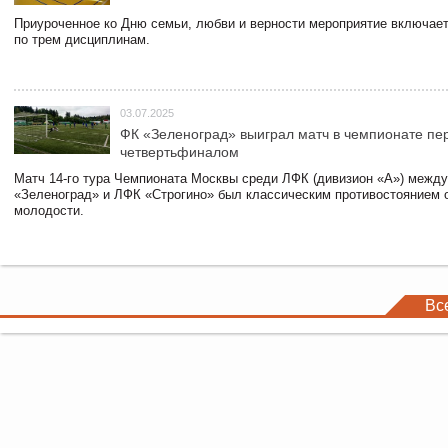
Приуроченное ко Дню семьи, любви и верности мероприятие включает
по трем дисциплинам.
03.07.2025
ФК «Зеленоград» выиграл матч в чемпионате пе
четвертьфиналом
Матч 14-го тура Чемпионата Москвы среди ЛФК (дивизион «А») межд
«Зеленоград» и ЛФК «Строгино» был классическим противостоянием 
молодости.
Вс