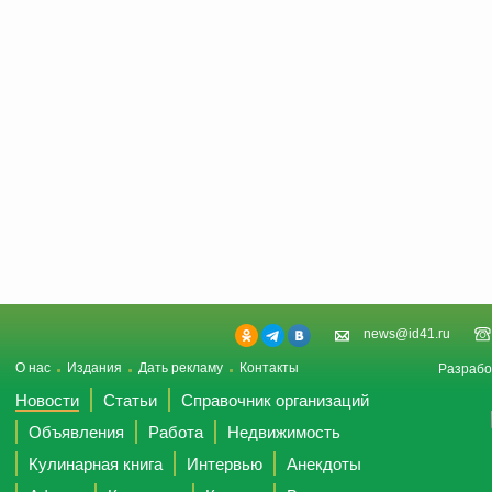
news@id41.ru
О нас
Издания
Дать рекламу
Контакты
Разрабо
Новости
Статьи
Справочник организаций
Объявления
Работа
Недвижимость
Кулинарная книга
Интервью
Анекдоты