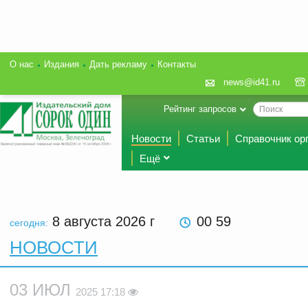
О нас
Издания
Дать рекламу
Контакты
news@id41.ru
Рейтинг запросов
Новости
Статьи
Справочник ор
Ещё
8 августа 2026
г
00 59
сегодня:
НОВОСТИ
03 ИЮЛ
2025 17:18