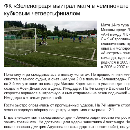
ФК «Зеленоград» выиграл матч в чемпионате
кубковым четвертьфиналом
Матч 14-го тура
Москвы среди Л
«А») между ФК 
ЛФК «Строгино»
классическим п
опыта и молодо
«Ангстрем» при
команда, один и
родился в 2005 
в 2006 и 2007 гг.
Поначалу игра складывалась в пользу «опыта». Не прошло и пяти мин
свистка главного судьи, а счёт был уже 2:0 в пользу «Зеленограда».
на 3-й минуте капитан команды Михаил Каретников, а условия для по
создали Асен Димитров и Денис Имедадзе. На 4-й минуте Василий П
скорости ворвался в штрафную и был отправлен на газон подножкой –
Имедадзе с «точки» удвоил счёт.
Гости быстро оправились от пропущенных ударов. На 7-й минуте стро
зеленоградскую оборону по центру и один мяч отыграли – 2:1.
В дальнейшем матч складывался для «Зеленограда» весьма непрост
забить третий мяч. Не достигли цели удары защитника Александра Но
после навесов Дмитрия Адушева со «стандартных положений»), полу