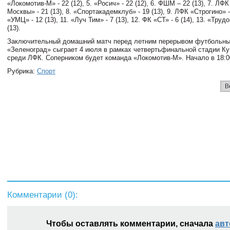
«Локомотив-М» - 22 (12), 5. «Росич» - 22 (12), 6. ФШМ – 22 (13), 7. Л
Москвы» - 21 (13), 8. «Спортакадемклуб» - 19 (13), 9. ЛФК «Строгино» -
«УМЦ» - 12 (13), 11. «Луч Тим» - 7 (13), 12. ФК «СТ» - 6 (14), 13. «Тру
(13).
Заключительный домашний матч перед летним перерывом футбольны
«Зеленоград» сыграет 4 июля в рамках четвертьфинальной стадии К
среди ЛФК. Соперником будет команда «Локомотив-М». Начало в 18:0
Рубрика:
Спорт
В
Комментарии (
0
):
Чтобы оставлять комментарии, сначала
авт