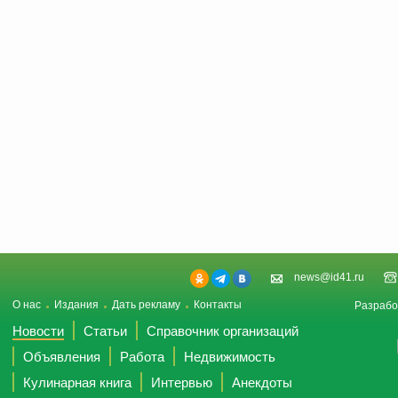
news@id41.ru
О нас
Издания
Дать рекламу
Контакты
Разрабо
Новости
Статьи
Справочник организаций
Объявления
Работа
Недвижимость
Кулинарная книга
Интервью
Анекдоты