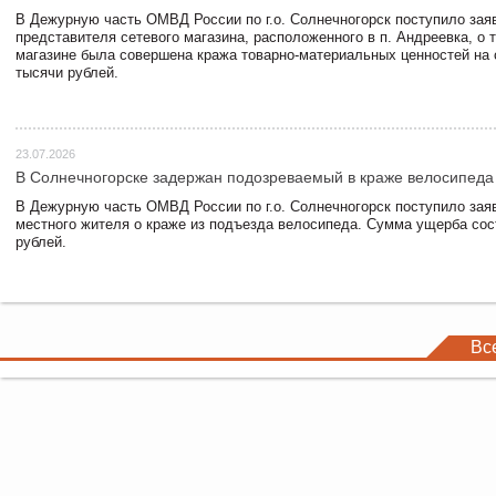
В Дежурную часть ОМВД России по г.о. Солнечногорск поступило зая
представителя сетевого магазина, расположенного в п. Андреевка, о т
магазине была совершена кража товарно-материальных ценностей на
тысячи рублей.
23.07.2026
В Солнечногорске задержан подозреваемый в краже велосипеда
В Дежурную часть ОМВД России по г.о. Солнечногорск поступило зая
местного жителя о краже из подъезда велосипеда. Сумма ущерба сос
рублей.
Вс