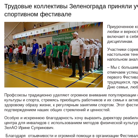
Трудовые коллективы Зеленограда приняли у
спортивном фестивале
Приуроченное к
любви и вернос
включает в себя
дисциплинам.
Участники соре
настольном тенн
напольном анал
– Мы с большим
отмечаем успеш
первого Фестив
трудящихся, пр
Дню семьи, люб
Профсоюзы традиционно уделяют огромное внимание популяризации 
культуры и спорта, стремясь приобщить работников и их семьи к акти
здоровому образу жизни, к регулярным занятиям спортом. Этот фести
подтверждением наших общих стремлений и ценностей.
Особую и искреннюю благодарность хочу выразить директору реабил
центра для инвалидов с использованием методов физической культу
ЗелАО Ирине Супринович.
Благодаря отзывчивости и огромной помощи в организации Фестивал