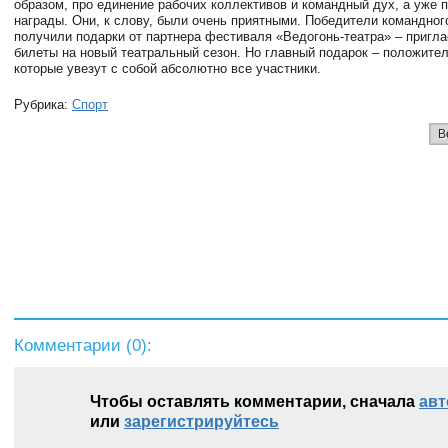
образом, про единение рабочих коллективов и командный дух, а уже п
награды. Они, к слову, были очень приятными. Победители командног
получили подарки от партнера фестиваля «Ведогонь-театра» – пригл
билеты на новый театральный сезон. Но главный подарок – положите
которые увезут с собой абсолютно все участники.
Рубрика:
Спорт
В
Комментарии (
0
):
Чтобы оставлять комментарии, сначала
авт
или
зарегистрируйтесь