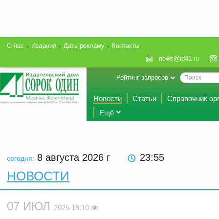
О нас
Издания
Дать рекламу
Контакты
news@id41.ru
Рейтинг запросов
Новости
Статьи
Справочник ор
Ещё
8 августа 2026
г
23:55
сегодня:
НОВОСТИ
07 ИЮЛ
2025 19:10