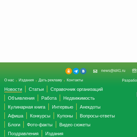
news@id41.ru
О нас
Издания
Дать рекламу
Контакты
Разрабо
Новости
Статьи
Справочник организаций
Объявления
Работа
Недвижимость
Кулинарная книга
Интервью
Анекдоты
Афиша
Конкурсы
Купоны
Вопросы-ответы
Блоги
Фото-факты
Видео сюжеты
Поздравления
Издания