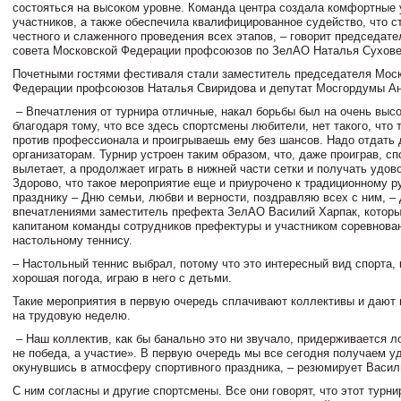
состояться на высоком уровне. Команда центра создала комфортные 
участников, а также обеспечила квалифицированное судейство, что с
честного и слаженного проведения всех этапов, – говорит председате
совета Московской Федерации профсоюзов по ЗелАО Наталья Сухов
Почетными гостями фестиваля стали заместитель председателя Мос
Федерации профсоюзов Наталья Свиридова и депутат Мосгордумы Ан
– Впечатления от турнира отличные, накал борьбы был на очень высо
благодаря тому, что все здесь спортсмены любители, нет такого, что
против профессионала и проигрываешь ему без шансов. Надо отдать
организаторам. Турнир устроен таким образом, что, даже проиграв, с
вылетает, а продолжает играть в нижней части сетки и получать удов
Здорово, что такое мероприятие еще и приурочено к традиционному р
празднику – Дню семьи, любви и верности, поздравляю всех с ним, –
впечатлениями заместитель префекта ЗелАО Василий Харпак, которы
капитаном команды сотрудников префектуры и участником соревнова
настольному теннису.
– Настольный теннис выбрал, потому что это интересный вид спорта, 
хорошая погода, играю в него с детьми.
Такие мероприятия в первую очередь сплачивают коллективы и дают 
на трудовую неделю.
– Наш коллектив, как бы банально это ни звучало, придерживается л
не победа, а участие». В первую очередь мы все сегодня получаем у
окунувшись в атмосферу спортивного праздника, – резюмирует Васил
С ним согласны и другие спортсмены. Все они говорят, что этот турни