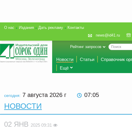
О нас
Издания
Дать рекламу
Контакты
news@id41.ru
Рейтинг запросов
Новости
Статьи
Справочник ор
Ещё
7 августа 2026
г
07:05
сегодня:
НОВОСТИ
02 ЯНВ
2025 09:31