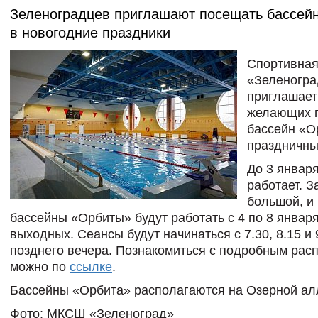
Зеленоградцев приглашают посещать бассей
в новогодние праздники
Спортивна
«Зеленогра
приглашает
желающих п
бассейн «О
праздничны
До 3 января
работает. З
большой, и
бассейны «Орбиты» будут работать с 4 по 8 января
выходных. Сеансы будут начинаться с 7.30, 8.15 и 
позднего вечера. Познакомиться с подробным рас
можно по
ссылке
.
Бассейны «Орбита» располагаются на Озерной алл
Фото: МКСШ «Зеленоград»