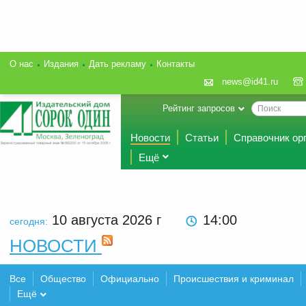
О нас
Издания
Дать рекламу
Контакты
news@id41.ru
Рейтинг запросов
Новости
Статьи
Справочник ор
Ещё
10 августа 2026
г
14:00
сегодня:
НОВОСТИ
Все
Общество
Официально
Происшествия и криминал
Ещё