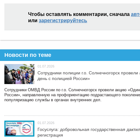
Чтобы оставлять комментарии, сначала
авт
или
зарегистрируйтесь
Новости по теме
01.07.2026
Сотрудники полиции г.о. Солнечногорск провели
день с полицией России»
Сотрудники ОМВД России по г.о. Солнечногорск провели акцию «Один
России», направленную на профориентацию подрастающего поколени
популяризацию службы в органах внутренних дел.
01.07.2026
Госуслуга: добровольная государственная дакти
регистрация