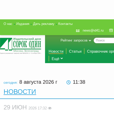
О нас
Издания
Дать рекламу
Контакты
news@id41.ru
Рейтинг запросов
Новости
Статьи
Справочник ор
Ещё
8 августа 2026
г
11:38
сегодня:
НОВОСТИ
29 ИЮН
2026 17:32