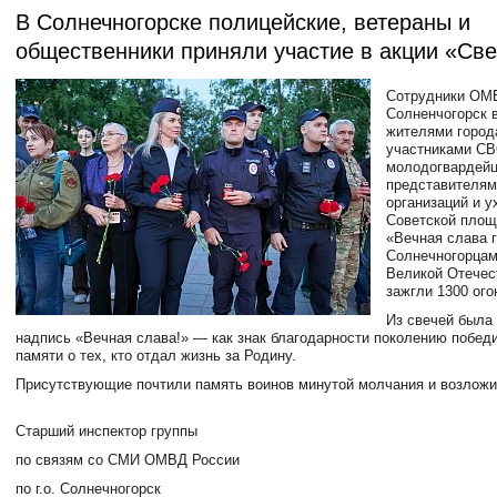
В Солнечногорске полицейские, ветераны и
общественники приняли участие в акции «Св
Сотрудники ОМВ
Солненчогорск 
жителями город
участниками СВ
молодогвардейц
представителям
организаций и у
Советской площ
«Вечная слава 
Солнечногорцам
Великой Отечес
зажгли 1300 ого
Из свечей была
надпись «Вечная слава!» — как знак благодарности поколению побед
памяти о тех, кто отдал жизнь за Родину.
Присутствующие почтили память воинов минутой молчания и возложи
Старший инспектор группы
по связям со СМИ ОМВД России
по г.о. Солнечногорск