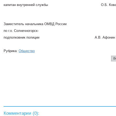
капитан внутренней службы
О.Б. Кова
Заместитель начальника ОМВД России
по г.о. Солнечногорск-
подполковник полиции
А.В. Афонин
Рубрика:
Общество
В
Комментарии (
0
):