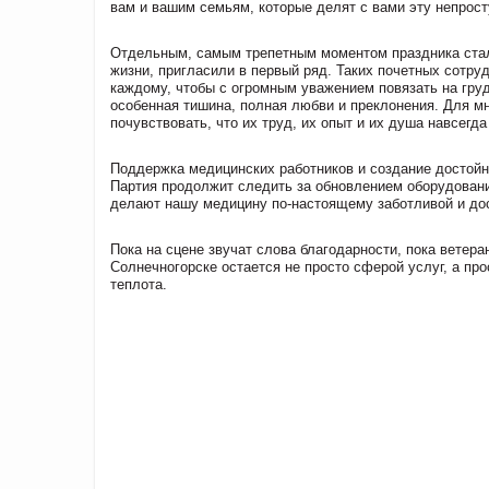
вам и вашим семьям, которые делят с вами эту непрост
Отдельным, самым трепетным моментом праздника стал
жизни, пригласили в первый ряд. Таких почетных сотру
каждому, чтобы с огромным уважением повязать на груд
особенная тишина, полная любви и преклонения. Для м
почувствовать, что их труд, их опыт и их душа навсегд
Поддержка медицинских работников и создание достойн
Партия продолжит следить за обновлением оборудовани
делают нашу медицину по-настоящему заботливой и до
Пока на сцене звучат слова благодарности, пока ветер
Солнечногорске остается не просто сферой услуг, а пр
теплота.