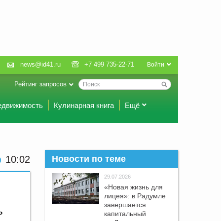
news@id41.ru
+7 499 735-22-71
Войти
Рейтинг запросов
едвижимость
Кулинарная книга
Ещё
10 02
Новости по теме
29.07.2026
«Новая жизнь для
лицея»: в Радумле
завершается
ь
капитальный