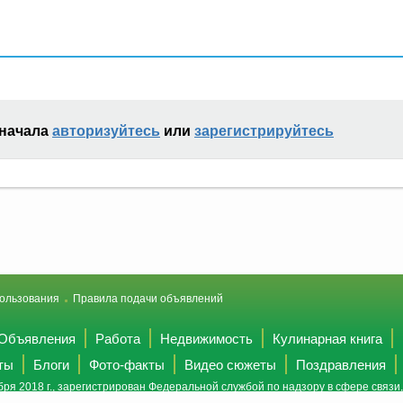
сначала
авторизуйтесь
или
зарегистрируйтесь
ользования
Правила подачи объявлений
Объявления
Работа
Недвижимость
Кулинарная книга
ты
Блоги
Фото-факты
Видео сюжеты
Поздравления
ря 2018 г., зарегистрирован Федеральной службой по надзору в сфере связ
(Роскомнадзор).