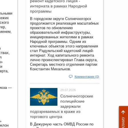
ремонт кадетского Лицея -
интерната в рамках Народной
программы
альными
вежих
В городском округе Солнечногорск
ского
продолжается реализация масштабных
тер,
проектов по обновлению
еменем,
образовательной инфраструктуры,
инициированных жителями в рамках
Народной программы. Одним из
ключевых объектов этого направления
а
стал Радумльский кадетский лицей-
ствах,
интернат. Ход капитального ремонта
л
лично проинспектировал Глава округа,
я»
Секретарь местного отделения партии
ти
Константин Михальков.
ерта,
Комментарии (0)
циоза —
29.07.2026
Солнечногорские
полицейские
задержали
подозреваемых в краже из
торгового центра
ь
В Дежурную часть ОМВД России по
оклон