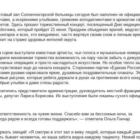
ктовый зал Солнечногорской больницы сегодня был наполнен не офици
ечами, а искренними улыбками, громкими аплодисментами и ароматом с
ветов. Здесь прошел торжественный концерт, посвященный Дню медицин
аботника, который пройдет 21 июня. Праздник объединил врачей, медсес
анитарок и всех, кто ежедневно, часто жертвуя своим сном и личным вр
оит на страже здоровья жителей округа.
а сцене выступали известные артисты, чьи голоса и музыкальные номер
арили виновникам торжества возможность на пару часов забыть о дежур
ложных операциях и просто насладиться искусством. Но особое тепло за
очувствовал еще до начала концерта. Сторонники партии «Единая Росси
воими руками нарисовали яркие, душевные поздравительные плакаты. Э
ивые рисунки, которые ребята держали в руках на протяжении всего конц
брые улыбки и даже слезы радости.
ратились представители администрации, руководитель местной фракции
ы, депутат Лариса Борисова. Их выступления были лишены сухого офи
ответственность за чужие жизни. Спасибо вам за бессонные ночи, за
егда рядом и всегда готовы поддержать», — отметила Ольга Гончар.
ржать эмоций: «Я смотрю в этот зал и вижу людей, которые каждый ден
ь бывает незаметна, но ваша забота видна каждому пациенту. Низкий п