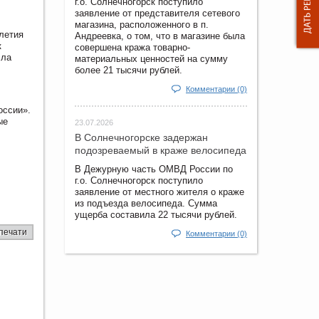
г.о. Солнечногорск поступило
заявление от представителя сетевого
магазина, расположенного в п.
летия
Андреевка, о том, что в магазине была
к
совершена кража товарно-
сла
материальных ценностей на сумму
более 21 тысячи рублей.
Комментарии (0)
оссии».
ые
23.07.2026
В Солнечногорске задержан
подозреваемый в краже велосипеда
В Дежурную часть ОМВД России по
г.о. Солнечногорск поступило
заявление от местного жителя о краже
из подъезда велосипеда. Сумма
ущерба составила 22 тысячи рублей.
печати
Комментарии (0)