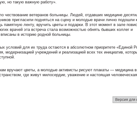
ую, но такую важную работу».
о чествование ветеранов больницы. Людей, отдавших медицине десяти
дников пригласили подняться на сцену и молодые врачи лично подошли 
ь памятную ленту, вручить цветы и подарки. В этот момент в зале пови
ногих врачей эта встреча стала возможностью обнять бывших коллег и
а вписаны в историю родной больницы.
ых условий для их труда остаются в абсолютном приоритете «Единой Р
я, модернизацией учреждений и реализацией всех тех инициатив, котор
ступной.
анам вручают цветы, а молодые активисты рисуют плакаты — медицина в
остранством, где живут милосердие, уважение и настоящая человеческая
Версия для 