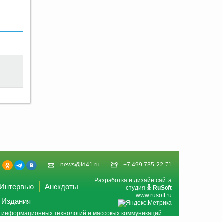
news@id41.ru
+7 499 735-22-71
Разработка и дизайн сайта
Интервью
Анекдоты
студия
RuSoft
www.rusoft.ru
Издания
и, информационных технологий и массовых коммуникаций