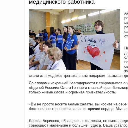
медицинского работника
А
р
ц
р
с
ст
Н
д
с
п
с
ж
стали для медиков трогательным подарком, вызывая до
Со словами искренней благодарности к собравшимся об
«Единой России» Ольга Гончар и главный врач больниц
только живые слова и огромная признательность.
«Вы не просто носите белые халаты, вы носите на себе 
бесконечное терпение и за ваши горячие сердца. Мы вс
Лариса Борисова, обращаясь к коллегам, не смогла сде
совершают маленькие и большие чудеса. Ваша усталост