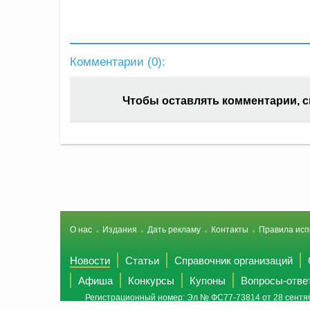
Комментарии (
0
):
Чтобы оставлять комментарии, 
О нас
Издания
Дать рекламу
Контакты
Правила исп
Новости
Статьи
Справочник организаций
Афиша
Конкурсы
Купоны
Вопросы-отве
Регистрационный номер: Эл № ФС77-73814 от 28 сентяб