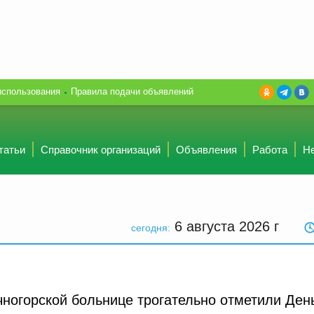
использования
Правила подачи объявлений
татьи
Справочник организаций
Объявления
Работа
Н
6 августа 2026
г
сегодня:
чногорской больнице трогательно отметили Ден