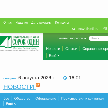
О нас
Издания
Дать рекламу
Контакты
news@id41.ru
Рейтинг запросов
Новости
Статьи
Справочник ор
Ещё
6 августа 2026
г
16:01
сегодня:
НОВОСТИ
Все
Общество
Официально
Происшествия и криминал
Ещё