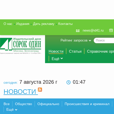
О нас
Издания
Дать рекламу
Контакты
news@id41.ru
Рейтинг запросов
Новости
Статьи
Справочник ор
Ещё
7 августа 2026
г
01:47
сегодня:
НОВОСТИ
Все
Общество
Официально
Происшествия и криминал
Ещё