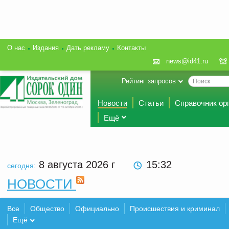
О нас
Издания
Дать рекламу
Контакты
news@id41.ru
Рейтинг запросов
Новости
Статьи
Справочник ор
Ещё
8 августа 2026
г
15:32
сегодня:
НОВОСТИ
Все
Общество
Официально
Происшествия и криминал
Ещё