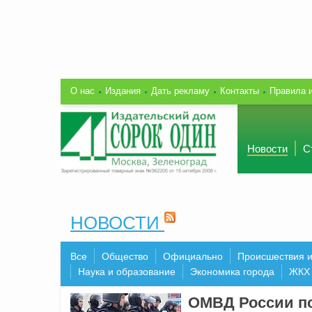
О нас
Издания
Дать рекламу
Контакты
Правила 
Новости
С
НОВОСТИ
Все
Общество
Официально
Происшествия 
Наука и образование
Экономика города
ЖКХ
ОМВД России по