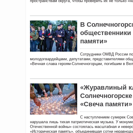
пространствам округа, чтобы проверить их не только «на
В Солнечногорс
общественники 
памяти»
Сотрудники ОМВД России по 
молодогвардейцами, депутатами, представителями общ
«Вечная слава героям-Солнечногорцам, погибшим в Вел
«Журавлиный кл
Солнечногорске
«Свеча памяти»
С наступлением сумерек Сов
нарушала лишь тихая патриотическая музыка. У монуме
Отечественной войны» состоялась масштабная и неверо
«Историческая память», объединившая сотни неравноду