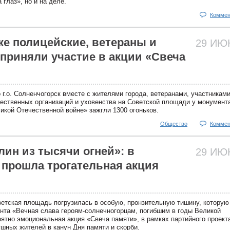
 глаз», но и на деле.
Коммен
ке полицейские, ветераны и
29 И
приняли участие в акции «Свеча
г.о. Солненчогорск вместе с жителями города, ветеранами, участникам
ественных организаций и уховенства на Советской площади у монумент
икой Отечественной войне» зажгли 1300 огоньков.
Общество
Коммен
ин из тысячи огней»: в
29 И
 прошла трогательная акция
етская площадь погрузилась в особую, пронзительную тишину, которую
нта «Вечная слава героям-солнечногорцам, погибшим в годы Великой
ятно эмоциональная акция «Свеча памяти», в рамках партийного проект
шных жителей в канун Дня памяти и скорби.