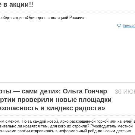
 в акции!!
пройдет акция «Один день с полицией России».
Коммен
рты — сами дети»: Ольга Гончар
30 И
артии проверили новые площадки
езопасность и «индекс радости»
м смехом. Но за каждой новой, ярко раскрашенной горкой или качелей 
твительно ли нравятся тем, для кого их строили? Руководитель местной
ронниками партии отправилась в неформальный рейд по новым детским