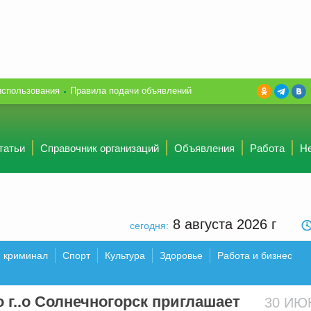
использования
Правила подачи объявлений
татьи
Справочник организаций
Объявления
Работа
Н
8 августа 2026
г
сегодня:
и криминал
Спорт
Культура
Здоровье
Работа и бизнес
 г..о Солнечногорск приглашает
30 И