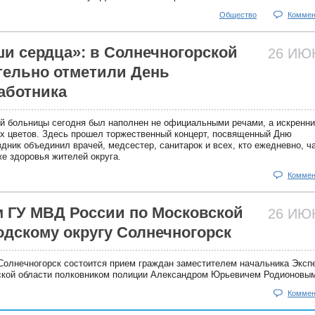
Общество
Коммен
ши сердца»: в Солнечногорской
26 И
тельно отметили День
аботника
й больницы сегодня был наполнен не официальными речами, а искренн
х цветов. Здесь прошел торжественный концерт, посвященный Дню
дник объединил врачей, медсестер, санитарок и всех, кто ежедневно, ч
е здоровья жителей округа.
Коммен
 ГУ МВД России по Московской
26 И
одскому округу Солнечногорск
 Солнечногорск состоится прием граждан заместителем начальника Эксп
ской области полковником полиции Александром Юрьевичем Родионовы
Коммен