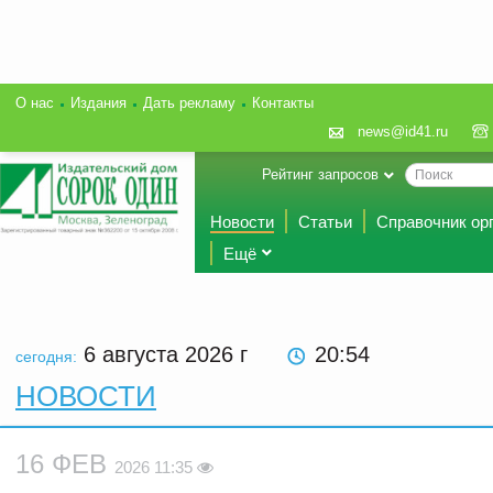
О нас
Издания
Дать рекламу
Контакты
news@id41.ru
Рейтинг запросов
Новости
Статьи
Справочник ор
Ещё
6 августа 2026
г
20:54
сегодня:
НОВОСТИ
16 ФЕВ
2026 11:35