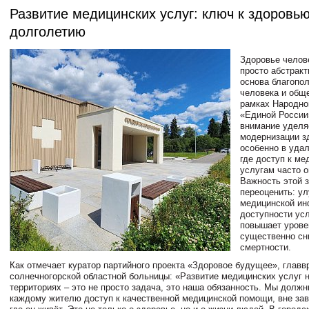
Развитие медицинских услуг: ключ к здоровью
долголетию
Здоровье челове
просто абстракт
основа благопо
человека и обще
рамках Народно
«Единой России
внимание уделя
модернизации з
особенно в удал
где доступ к ме
услугам часто о
Важность этой 
переоценить: у
медицинской ин
доступности усл
повышает уровен
существенно сн
смертности.
Как отмечает куратор партийного проекта «Здоровое будущее», главв
солнечногорской областной больницы: «Развитие медицинских услуг 
территориях – это не просто задача, это наша обязанность. Мы долж
каждому жителю доступ к качественной медицинской помощи, вне зав