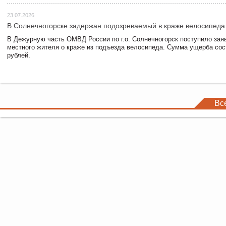
23.07.2026
В Солнечногорске задержан подозреваемый в краже велосипеда
В Дежурную часть ОМВД России по г.о. Солнечногорск поступило зая
местного жителя о краже из подъезда велосипеда. Сумма ущерба сос
рублей.
Вс