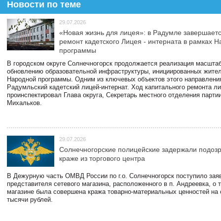
Новости по теме
29.07.2026
«Новая жизнь для лицея»: в Радумле завершает
ремонт кадетского Лицея - интерната в рамках 
программы
В городском округе Солнечногорск продолжается реализация масштаб
обновлению образовательной инфраструктуры, инициированных жите
Народной программы. Одним из ключевых объектов этого направлени
Радумльский кадетский лицей-интернат. Ход капитального ремонта л
проинспектировал Глава округа, Секретарь местного отделения парти
Михальков.
29.07.2026
Солнечногорские полицейские задержали подоз
краже из торгового центра
В Дежурную часть ОМВД России по г.о. Солнечногорск поступило зая
представителя сетевого магазина, расположенного в п. Андреевка, о т
магазине была совершена кража товарно-материальных ценностей на
тысячи рублей.