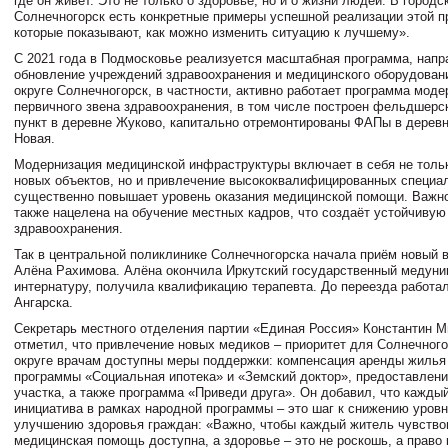
где он живёт. Это не только о здоровье, но и о жизни людей. В городс
Солнечногорск есть конкретные примеры успешной реализации этой п
которые показывают, как можно изменить ситуацию к лучшему».
С 2021 года в Подмосковье реализуется масштабная программа, напр
обновление учреждений здравоохранения и медицинского оборудован
округе Солнечногорск, в частности, активно работает программа моде
первичного звена здравоохранения, в том числе построен фельдшерс
пункт в деревне Жуково, капитально отремонтированы ФАПы в деревн
Новая.
Модернизация медицинской инфраструктуры включает в себя не толь
новых объектов, но и привлечение высококвалифицированных специал
существенно повышает уровень оказания медицинской помощи. Важно
также нацелена на обучение местных кадров, что создаёт устойчивую
здравоохранения.
Так в центральной поликлинике Солнечногорска начала приём новый в
Алёна Рахимова. Алёна окончила Иркутский государственный медуни
интернатуру, получила квалификацию терапевта. До переезда работа
Ангарска.
Секретарь местного отделения партии «Единая Россия» Константин 
отметил, что привлечение новых медиков – приоритет для Солнечног
округе врачам доступны меры поддержки: компенсация аренды жилья 
программы «Социальная ипотека» и «Земский доктор», предоставлени
участка, а также программа «Приведи друга». Он добавил, что каждый
инициатива в рамках народной программы – это шаг к снижению уровн
улучшению здоровья граждан: «Важно, чтобы каждый житель чувство
медицинская помощь доступна, а здоровье – это не роскошь, а право