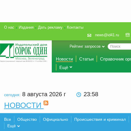
О нас
Издания
Дать рекламу
Контакты
news@id41.ru
Рейтинг запросов
Новости
Статьи
Справочник ор
Ещё
8 августа 2026
г
23:58
сегодня:
НОВОСТИ
Все
Общество
Официально
Происшествия и криминал
Ещё