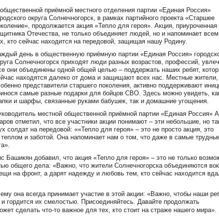
 общественной приёмной местного отделения партии «Единая Россия»
ородского округа Солнечногорск, в рамках партийного проекта «Старшее
околение», продолжается акция «Тепло для героя». Акция, приуроченная
ащитника Отечества, не только объединяет людей, но и напоминает всем
ех, кто сейчас находится на передовой, защищая нашу Родину.
аждый день в общественную приёмную партии «Единая Россия» городск
круга Солнечногорск приходят люди разных возрастов, профессий, увлеч
се они объединены одной общей целью – поддержать наших ребят, кото
ейчас находятся далеко от дома и защищают всех нас. Местные жители,
собенно представители старшего поколения, активно поддерживают иниц
ринося самые разные подарки для бойцов СВО. Здесь можно увидеть, как
апки и шарфы, связанные руками бабушек, так и домашние угощения.
уководитель местной общественной приёмной партии «Единая Россия» 
аров отметил, что все участники акции понимают – эти небольшие, но та
 солдат на передовой: ««Тепло для героя» – это не просто акция, это
теплом и заботой. Она напоминает нам о том, что даже в самые трудны
а».
с Башикян добавил, что акция «Тепло для героя» – это не только возмо
тью общего дела: «Важно, что жители Солнечногорска объединяются вок
ещи на фронт, а дарят надежду и любовь тем, кто сейчас находится вда
му она всегда принимает участие в этой акции: «Важно, чтобы наши ре
их и гордится их смелостью. Присоединяйтесь. Давайте продолжать
жет сделать что-то важное для тех, кто стоит на страже нашего мира».