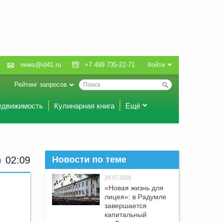
news@id41.ru
+7 499 735-22-71
Войти
Рейтинг запросов
едвижимость
Кулинарная книга
Ещё
02:09
Новости по теме
29.07.2026
«Новая жизнь для
лицея»: в Радумле
завершается
капитальный