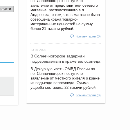
г.о. Солнечногорск поступило
заявление от представителя сетевого
печати
магазина, расположенного в п.
Андреевка, о том, что в магазине была
совершена кража товарно-
материальных ценностей на сумму
более 21 тысячи рублей.
Комментарии (0)
23.07.2026
В Солнечногорске задержан
подозреваемый в краже велосипеда
В Дежурную часть ОМВД России по
г.о. Солнечногорск поступило
заявление от местного жителя о краже
из подъезда велосипеда. Сумма
ущерба составила 22 тысячи рублей.
Комментарии (0)