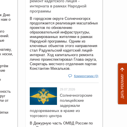
ремонт кадетского Лицея -
интерната в рамках Народной
программы
 к Дню
В городском округе Солнечногорск
 нам о
продолжается реализация масштабных
проектов по обновлению
ого
образовательной инфраструктуры,
ений.
инициированных жителями в рамках
рые
Народной программы. Одним из
ключевых объектов этого направления
иативу,
стал Радумльский кадетский лицей-
 носки,
интернат. Ход капитального ремонта
лично проинспектировал Глава округа,
Секретарь местного отделения партии
Артём
Константин Михальков.
кие
Комментарии (0)
е
29.07.2026
жность
Солнечногорские
руг
полицейские
ли от
задержали
подозреваемых в краже из
бятки
торгового центра
В Дежурную часть ОМВД России по