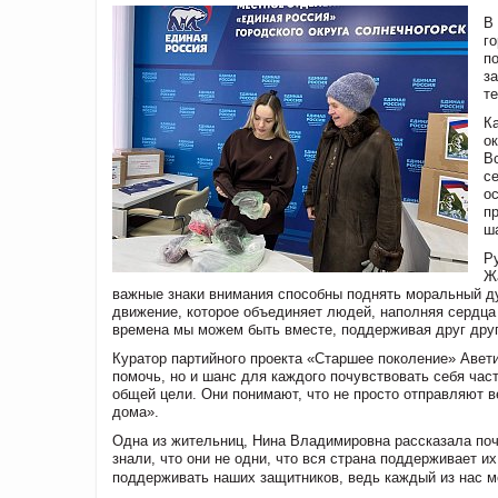
В
г
п
з
т
К
о
В
с
о
п
ш
Р
Ж
важные знаки внимания способны поднять моральный дух
движение, которое объединяет людей, наполняя сердца 
времена мы можем быть вместе, поддерживая друг друг
Куратор партийного проекта «Старшее поколение» Авети
помочь, но и шанс для каждого почувствовать себя час
общей цели. Они понимают, что не просто отправляют в
дома».
Одна из жительниц, Нина Владимировна рассказала поче
знали, что они не одни, что вся страна поддерживает 
поддерживать наших защитников, ведь каждый из нас мо