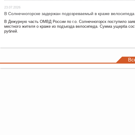
23.07.2026
В Солнечногорске задержан подозреваемый в краже велосипеда
В Дежурную часть ОМВД России по г.о. Солнечногорск поступило зая
местного жителя о краже из подъезда велосипеда. Сумма ущерба сос
рублей.
Вс