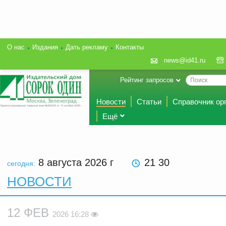
О нас
Издания
Дать рекламу
Контакты
news@id41.ru
Рейтинг запросов
Новости
Статьи
Справочник ор
Ещё
8 августа 2026
г
21 30
сегодня:
НОВОСТИ
12 ФЕВ
2026 16:28