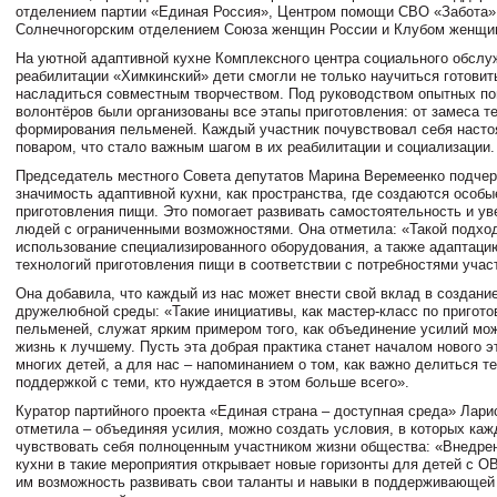
отделением партии «Единая Россия», Центром помощи СВО «Забота»
Солнечногорским отделением Союза женщин России и Клубом женщи
На уютной адаптивной кухне Комплексного центра социального обслу
реабилитации «Химкинский» дети смогли не только научиться готовить
насладиться совместным творчеством. Под руководством опытных по
волонтёров были организованы все этапы приготовления: от замеса т
формирования пельменей. Каждый участник почувствовал себя наст
поваром, что стало важным шагом в их реабилитации и социализации.
Председатель местного Совета депутатов Марина Веремеенко подче
значимость адаптивной кухни, как пространства, где создаются особ
приготовления пищи. Это помогает развивать самостоятельность и ув
людей с ограниченными возможностями. Она отметила: «Такой подход
использование специализированного оборудования, а также адаптаци
технологий приготовления пищи в соответствии с потребностями учас
Она добавила, что каждый из нас может внести свой вклад в создани
дружелюбной среды: «Такие инициативы, как мастер-класс по пригот
пельменей, служат ярким примером того, как объединение усилий мо
жизнь к лучшему. Пусть эта добрая практика станет началом нового э
многих детей, а для нас – напоминанием о том, как важно делиться т
поддержкой с теми, кто нуждается в этом больше всего».
Куратор партийного проекта «Единая страна – доступная среда» Лари
отметила – объединяя усилия, можно создать условия, в которых каж
чувствовать себя полноценным участником жизни общества: «Внедре
кухни в такие мероприятия открывает новые горизонты для детей с О
им возможность развивать свои таланты и навыки в поддерживающей