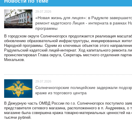
Новости по теме
29.07.2026
«Новая жизнь для лицея»: в Радумле завершает
ремонт кадетского Лицея - интерната в рамках 
программы
В городском округе Солнечногорск продолжается реализация масштаб
обновлению образовательной инфраструктуры, инициированных жите
Народной программы. Одним из ключевых объектов этого направлени
Радумльский кадетский лицей-интернат. Ход капитального ремонта л
проинспектировал Глава округа, Секретарь местного отделения парти
Михальков.
29.07.2026
Солнечногорские полицейские задержали подоз
краже из торгового центра
В Дежурную часть ОМВД России по г.о. Солнечногорск поступило зая
представителя сетевого магазина, расположенного в п. Андреевка, о т
магазине была совершена кража товарно-материальных ценностей на
тысячи рублей.