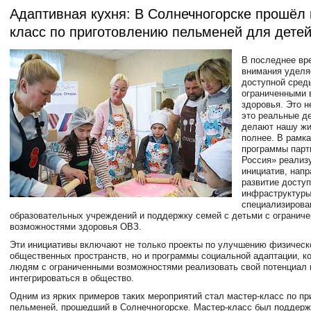
Адаптивная кухня: В Солнечногорске прошёл 
класс по приготовлению пельменей для дете
В последнее вр
внимания уделя
доступной сред
ограниченными 
здоровья. Это н
это реальные д
делают нашу жи
полнее. В рамк
программы парт
Россия» реализ
инициатив, нап
развитие досту
инфраструктуры
специализирова
образовательных учреждений и поддержку семей с детьми с огранич
возможностями здоровья ОВЗ.
Эти инициативы включают не только проекты по улучшению физическ
общественных пространств, но и программы социальной адаптации, к
людям с ограниченными возможностями реализовать свой потенциал 
интегрироваться в общество.
Одним из ярких примеров таких мероприятий стал мастер-класс по п
пельменей, прошедший в Солнечногорске. Мастер-класс был поддер