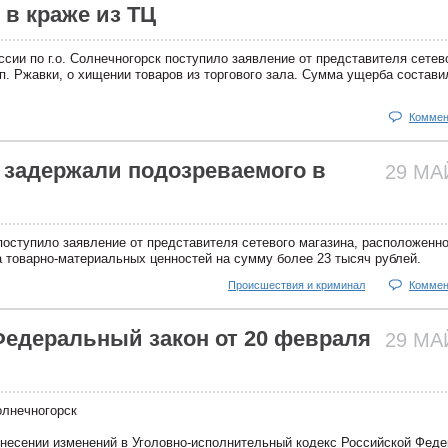
 в краже из ТЦ
ии по г.о. Солнечногорск поступило заявление от представителя сетев
п. Ржавки, о хищении товаров из торгового зала. Сумма ущерба состави
Коммен
 задержали подозреваемого в
29 М
оступило заявление от представителя сетевого магазина, расположенног
а товарно-материальных ценностей на сумму более 23 тысяч рублей.
Происшествия и криминал
Коммен
Федеральный закон от 20 февраля
29 М
олнечногорск
внесении изменений в Уголовно-исполнительный кодекс Российской Фед