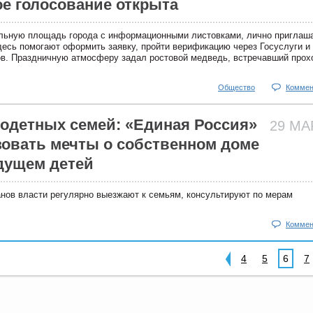
е голосование открыта
льную площадь города с информационными листовками, лично приглаш
здесь помогают оформить заявку, пройти верификацию через Госуслуги и
в. Праздничную атмосферу задал ростовой медведь, встречавший прох
Общество
Коммен
одетных семей: «Единая Россия»
29 М
зовать мечты о собственном доме
дущем детей
анов власти регулярно выезжают к семьям, консультируют по мерам
Коммен
4
5
6
7