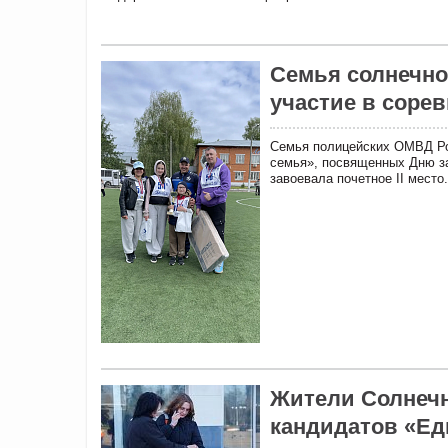
Семья солнечно
участие в соре
Семья полицейских ОМВД Рос
семья», посвященных Дню за
завоевала почетное II место.
Жители Солнечн
кандидатов «Ед