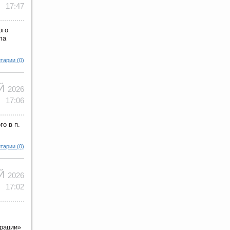
17:47
ого
ла
тарии (0)
АЙ
2026
17:06
о в п.
тарии (0)
АЙ
2026
17:02
ерации»