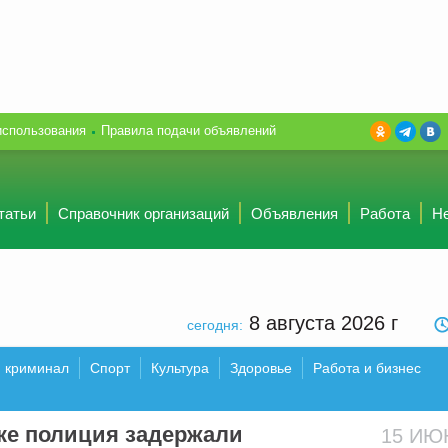
использования
Правила подачи объявлений
татьи
Справочник организаций
Объявления
Работа
Н
8 августа 2026
г
сегодня:
и криминал
Спорт
Культура
Здоровье
Работа и бизнес
ке полиция задержали
15 И