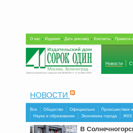
О нас
Издания
Дать рекламу
Контакты
Правила 
Новости
С
НОВОСТИ
Все
Общество
Официально
Происшествия 
Наука и образование
Экономика города
ЖКХ
В Солнечногорс