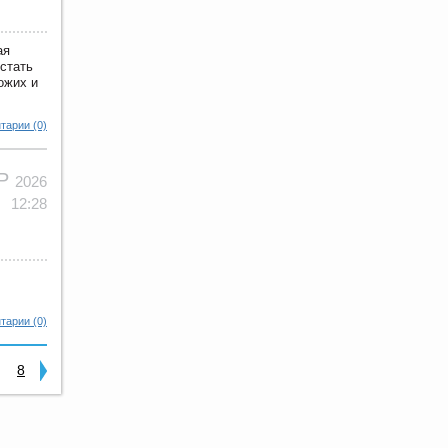
ая
 стать
ожих и
тарии (0)
АР
2026
12:28
тарии (0)
8