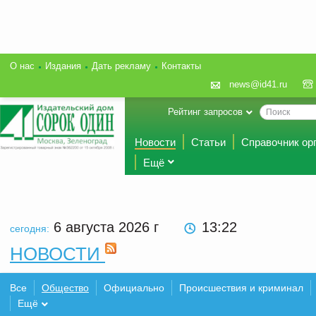
О нас
Издания
Дать рекламу
Контакты
news@id41.ru
Рейтинг запросов
Новости
Статьи
Справочник ор
Ещё
6 августа 2026
г
13:22
сегодня:
НОВОСТИ
Все
Общество
Официально
Происшествия и криминал
Ещё