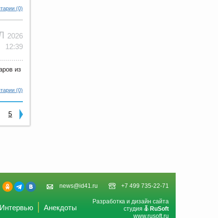
тарии (0)
ЮЛ
2026
12:39
аров из
тарии (0)
5
news@id41.ru
+7 499 735-22-71
Разработка и дизайн сайта
Интервью
Анекдоты
студия
RuSoft
www.rusoft.ru