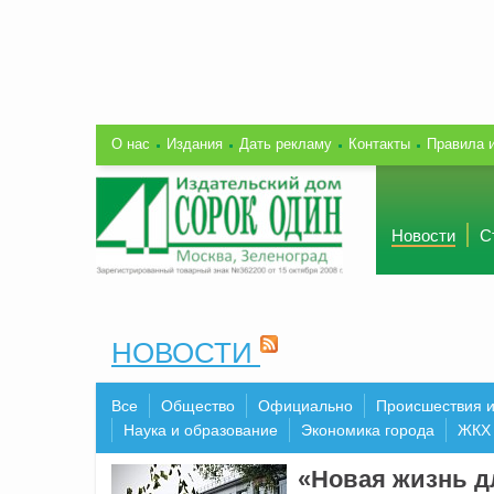
О нас
Издания
Дать рекламу
Контакты
Правила 
Новости
С
НОВОСТИ
Все
Общество
Официально
Происшествия 
Наука и образование
Экономика города
ЖКХ
«Новая жизнь д