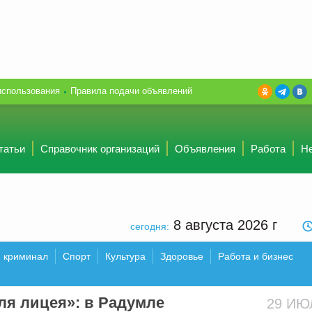
использования
Правила подачи объявлений
татьи
Справочник организаций
Объявления
Работа
Н
8 августа 2026
г
сегодня:
и криминал
Спорт
Культура
Здоровье
Работа и бизнес
ля лицея»: в Радумле
29 И