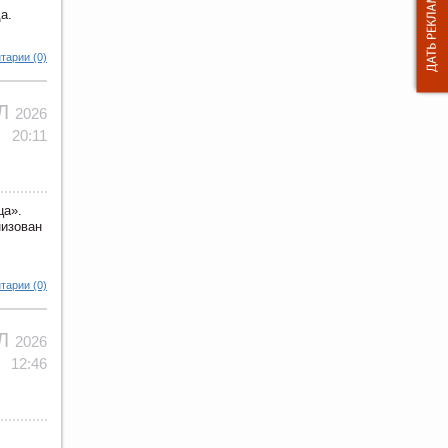
а.
тарии (0)
ЮЛ
2026
20:11
ца».
низован
тарии (0)
ЮЛ
2026
12:46