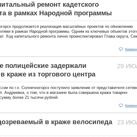
питальный ремонт кадетского
ата в рамках Народной программы
огорск продолжается реализация масштабных проектов по обновлению
елями в рамках Народной программы. Одним из ключевых объектов этог
т. Ход капитального ремонта лично проинспектировал Глава округа, Се
Коммен
е полицейские задержали
29 И
в краже из торгового центра
ии по г.о. Солнечногорск поступило заявление от представителя сетев
п. Андреевка, о том, что в магазине была совершена кража товарно-
сумму более 21 тысячи рублей.
Коммен
дозреваемый в краже велосипеда
23 И