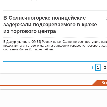
В Солнечногорске полицейские
задержали подозреваемого в краже
из торгового центра
В Дежурную часть ОМВД России по г.о. Солнечногорск поступило зая
представителя сетевого магазина о хищении товаров из торгового за
составила более 20 тысяч рублей.
1
2
Вс