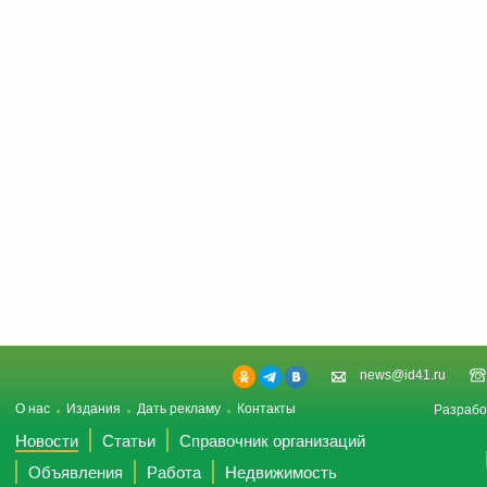
news@id41.ru
О нас
Издания
Дать рекламу
Контакты
Разрабо
Новости
Статьи
Справочник организаций
Объявления
Работа
Недвижимость