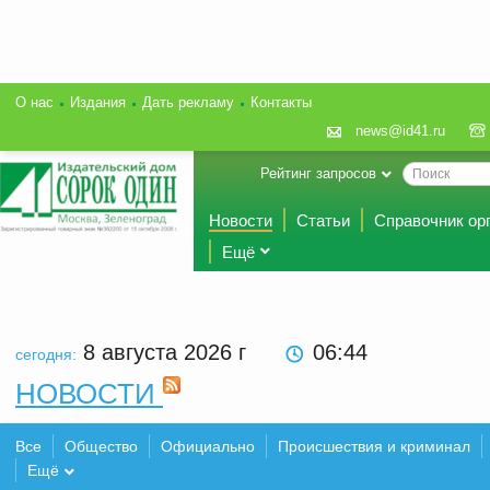
О нас
Издания
Дать рекламу
Контакты
news@id41.ru
Рейтинг запросов
Новости
Статьи
Справочник ор
Ещё
8 августа 2026
г
06:44
сегодня:
НОВОСТИ
Все
Общество
Официально
Происшествия и криминал
Ещё