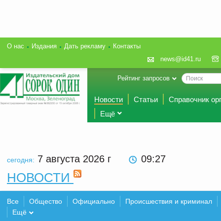
О нас
Издания
Дать рекламу
Контакты
news@id41.ru
Рейтинг запросов
Новости
Статьи
Справочник ор
Ещё
7 августа 2026
г
09 27
сегодня:
НОВОСТИ
Все
Общество
Официально
Происшествия и криминал
Ещё