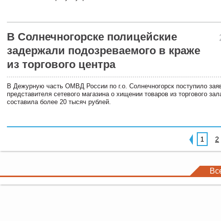
В Солнечногорске полицейские
задержали подозреваемого в краже
из торгового центра
В Дежурную часть ОМВД России по г.о. Солнечногорск поступило зая
представителя сетевого магазина о хищении товаров из торгового за
составила более 20 тысяч рублей.
1
2
Вс