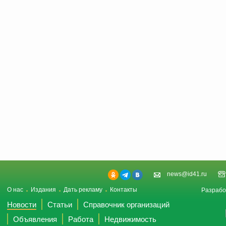
news@id41.ru
О нас
Издания
Дать рекламу
Контакты
Разрабо
Новости
Статьи
Справочник организаций
Объявления
Работа
Недвижимость