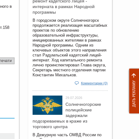
ремонт кадетского Лицея -
ного в
интерната в рамках Народной
программы
В городском округе Солнечногорск
продолжается реализация масштабных
т.158
проектов по обновлению
образовательной инфраструктуры,
инициированных жителями в рамках
Народной программы. Одним из
ключевых объектов этого направления
стал Радумльский кадетский лицей-
интернат. Ход капитального ремонта
печати
лично проинспектировал Глава округа,
Секретарь местного отделения партии
Константин Михальков.
Комментарии (0)
29.07.2026
Солнечногорские
полицейские
задержали
подозреваемых в краже из
торгового центра
В Дежурную часть ОМВД России по