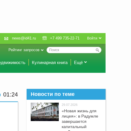
news@id41.ru
+7 499 735-22-71
Войти
Рейтинг запросов
едвижимость
Кулинарная книга
Ещё
01:24
Новости по теме
29.07.2026
«Новая жизнь для
лицея»: в Радумле
завершается
капитальный