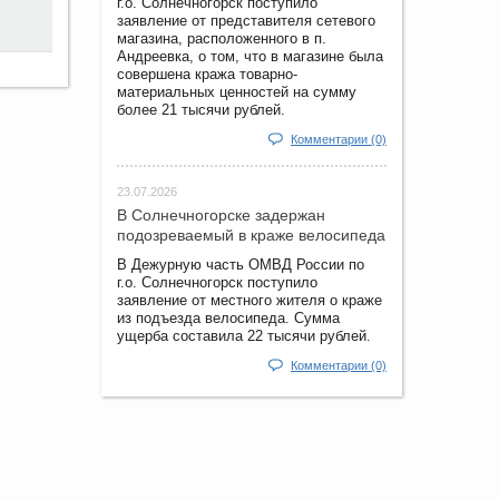
г.о. Солнечногорск поступило
заявление от представителя сетевого
магазина, расположенного в п.
Андреевка, о том, что в магазине была
совершена кража товарно-
материальных ценностей на сумму
более 21 тысячи рублей.
Комментарии (0)
23.07.2026
В Солнечногорске задержан
подозреваемый в краже велосипеда
В Дежурную часть ОМВД России по
г.о. Солнечногорск поступило
заявление от местного жителя о краже
из подъезда велосипеда. Сумма
ущерба составила 22 тысячи рублей.
Комментарии (0)