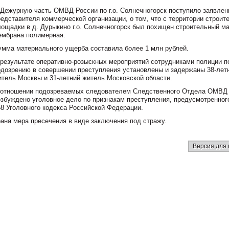
 Дежурную часть ОМВД России по г.о. Солнечногорск поступило заявлен
редставителя коммерческой организации, о том, что с территории строит
лощадки в д. Дурыкино г.о. Солнечногорск был похищен строительный м
ембрана полимерная.
умма материального ущерба составила более 1 млн рублей.
 результате оперативно-розыскных мероприятий сотрудниками полиции п
одозрению в совершении преступления установлены и задержаны 38-лет
итель Москвы и 31-летний житель Московской области.
 отношении подозреваемых следователем Следственного Отдела ОМВД
озбуждено уголовное дело по признакам преступления, предусмотренного
58 Уголовного кодекса Российской Федерации.
на мера пресечения в виде заключения под стражу.
Версия для 