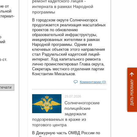
ремонт кадетского Лицея -
ие от
интерната в рамках Народной
ельной
программы
атериал-
В городском округе Солнечногорск
продолжается реализация масштабных
проектов по обновлению
образовательной инфраструктуры,
о
инициированных жителями в рамках
ний
Народной программы. Одним из
ключевых объектов этого направления
стал Радумльский кадетский лицей-
интернат. Ход капитального ремонта
 ст.
лично проинспектировал Глава округа,
Секретарь местного отделения партии
Константин Михальков.
Комментарии (0)
печати
29.07.2026
Солнечногорские
полицейские
задержали
подозреваемых в краже из
торгового центра
В Дежурную часть ОМВД России по