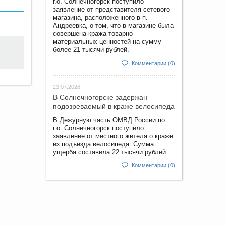
г.о. Солнечногорск поступило
заявление от представителя сетевого
магазина, расположенного в п.
Андреевка, о том, что в магазине была
совершена кража товарно-
материальных ценностей на сумму
более 21 тысячи рублей.
Комментарии (0)
23.07.2026
В Солнечногорске задержан
подозреваемый в краже велосипеда
В Дежурную часть ОМВД России по
г.о. Солнечногорск поступило
заявление от местного жителя о краже
из подъезда велосипеда. Сумма
ущерба составила 22 тысячи рублей.
Комментарии (0)