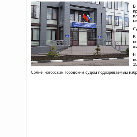
В
п
п
м
С
В
п
ж
В
в
1
Солнечногорским городским судом подозреваемым избра