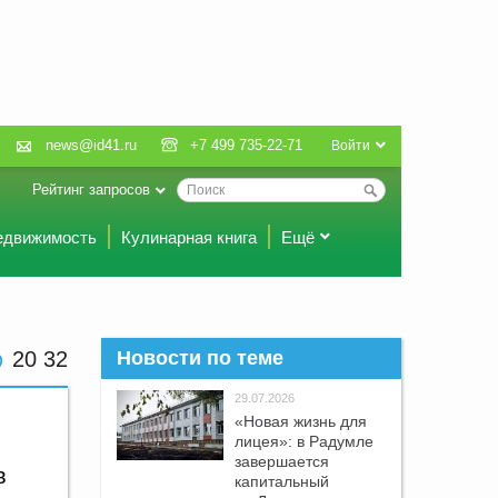
news@id41.ru
+7 499 735-22-71
Войти
Рейтинг запросов
едвижимость
Кулинарная книга
Ещё
20 32
Новости по теме
29.07.2026
«Новая жизнь для
лицея»: в Радумле
завершается
в
капитальный