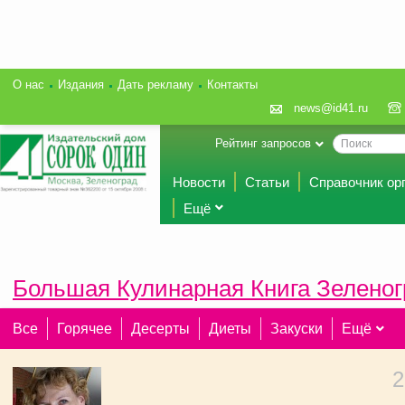
О нас
Издания
Дать рекламу
Контакты
news@id41.ru
Рейтинг запросов
Новости
Статьи
Справочник ор
Ещё
Большая Кулинарная Книга Зеленог
Все
Горячее
Десерты
Диеты
Закуски
Ещё