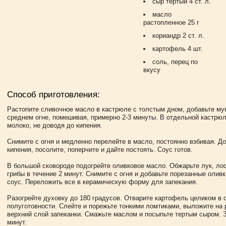
сыр тёртый 4 ст. л.
масло
растопленное 25 г
кориандр 2 ст. л.
картофель 4 шт.
соль, перец по
вкусу
Способ приготовления:
Растопите сливочное масло в кастрюле с толстым дном, добавьте му
среднем огне, помешивая, примерно 2-3 минуты. В отдельной кастрюл
молоко, не доводя до кипения.
Снимите с огня и медленно перелейте в масло, постоянно взбивая. Д
кипения, посолите, поперчите и дайте постоять. Соус готов.
В большой сковороде подогрейте оливковое масло. Обжарьте лук, лос
грибы в течение 2 минут. Снимите с огня и добавьте порезанные оливк
соус. Переложить все в керамическую форму для запекания.
Разогрейте духовку до 180 градусов. Отварите картофель целиком в 
полуготовности. Слейте и порежьте тонкими ломтиками, выложите на 
верхний слой запеканки. Смажьте маслом и посыпьте тертым сыром. 
минут.