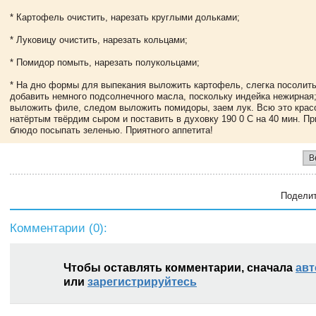
* Картофель очистить, нарезать круглыми дольками;
* Луковицу очистить, нарезать кольцами;
* Помидор помыть, нарезать полукольцами;
* На дно формы для выпекания выложить картофель, слегка посолить
добавить немного подсолнечного масла, поскольку индейка нежирная
выложить филе, следом выложить помидоры, заем лук. Всю это крас
натёртым твёрдим сыром и поставить в духовку 190 0 С на 40 мин. П
блюдо посыпать зеленью. Приятного аппетита!
В
Поделит
Комментарии (
0
):
Чтобы оставлять комментарии, сначала
авт
или
зарегистрируйтесь