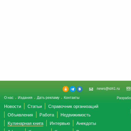
news@id41.ru
О нас
Издания
Дать рекламу
Контакты
Разрабо
Новости
Статьи
Справочник организаций
Объявления
Работа
Недвижимость
Кулинарная книга
Интервью
Анекдоты