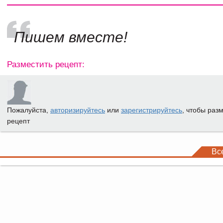
Пишем вместе!
Разместить рецепт:
Пожалуйста,
авторизируйтесь
или
зарегистрируйтесь
, чтобы раз
рецепт
Вс