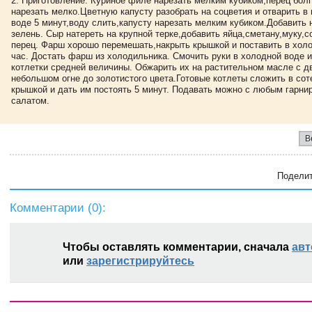
Приготовление: Куриное филе нарезать мелким кубиком,перец бол
нарезать мелко.Цветную капусту разобрать на соцветия и отварить в
воде 5 минут,воду слить,капусту нарезать мелким кубиком.Добавить
зелень. Сыр натереть на крупной терке,добавить яйца,сметану,муку,
перец. Фарш хорошо перемешать,накрыть крышкой и поставить в холо
час. Достать фарш из холодильника. Смочить руки в холодной воде 
котлетки средней величины. Обжарить их на растительном масле с д
небольшом огне до золотистого цвета.Готовые котлеты сложить в сот
крышкой и дать им постоять 5 минут. Подавать можно с любым гарн
салатом.
В
Поделит
Комментарии (
0
):
Чтобы оставлять комментарии, сначала
авт
или
зарегистрируйтесь