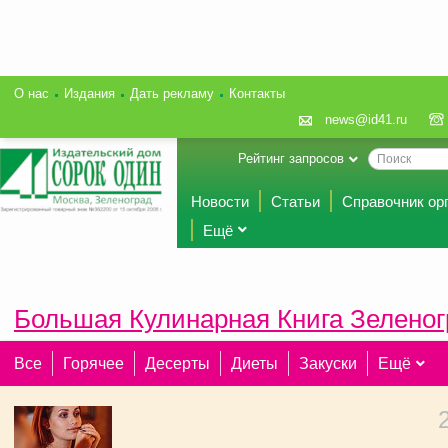
О нас
Издания
Дать рекламу
Контакты
news@id41.ru
Рейтинг запросов
Новости
Статьи
Справочник ор
Ещё
Большая Кулинарная Книга Зеленог
Все
Горячее
Десерты
Диеты
Закуски
Ещё