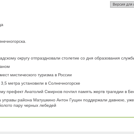
Версия для 
ца
лнечногорска.
адскому округу отпраздновали столетие со дня образования служб
таном
мест мистического туризма в России
3,5 метра установили в Солнечногорске
му префект Анатолий Смирнов почтил память жертв трагедии в Бе
а управы района Матушкино Антон Гущин поддержали давнюю, уже
болото пару черных лебедей