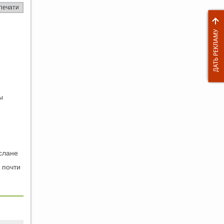
печати
ы
слане
 почти