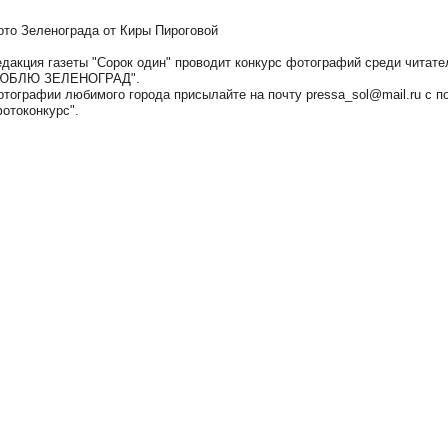
ото Зеленограда от Киры Пироговой
едакция газеты "Сорок один" проводит конкурс фотографий среди читате
ЮБЛЮ ЗЕЛЕНОГРАД".
отографии любимого города присылайте на почту pressa_sol@mail.ru с п
фотоконкурс".