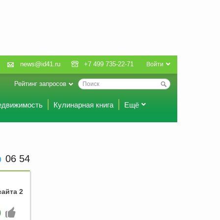
news@id41.ru
+7 499 735-22-71
Войти
Рейтинг запросов
едвижимость
Кулинарная книга
Ещё
06 54
сайта 2
0