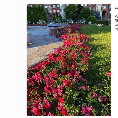
Ф
Р
Л
Ф
"