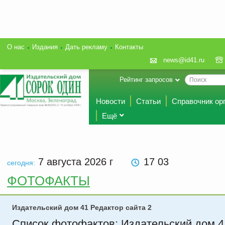
О нас
Издания
Дать рекламу
Контакты
news@id41.ru
Рейтинг запросов
Новости
Статьи
Справочник ор
Ещё
7 августа 2026
г
17:04
сегодня:
ФОТОФАКТЫ
Издательский дом 41 Редактор сайта 2
Список фотофактов: Издательский дом 4