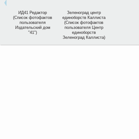
ИД41 Редактор
Зеленоград центр
(Список фотофактов
единоборств Каллиста
пользователя
(Список фотофактов
Издательский дом
пользователя Центр
"41")
единоборств
Зеленоград Каллиста)