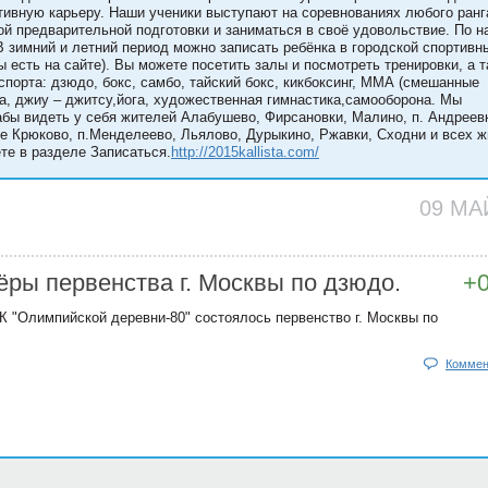
ртивную карьеру. Наши ученики выступают на соревнованиях любого ранг
ой предварительной подготовки и заниматься в своё удовольствие. По 
В зимний и летний период можно записать ребёнка в городской спортивн
 есть на сайте). Вы можете посетить залы и посмотреть тренировки, а т
порта: дзюдо, бокс, самбо, тайский бокс, кикбоксинг, ММА (смешанные
ба, джиу – джитсу,йога, художественная гимнастика,самооборона. Мы
бы видеть у себя жителей Алабушево, Фирсановки, Малино, п. Андреев
е Крюково, п.Менделеево, Льялово, Дурыкино, Ржавки, Сходни и всех 
е в разделе Записаться.
http://2015kallista.com/
09 М
ры первенства г. Москвы по дзюдо.
+
К "Олимпийской деревни-80" состоялось первенство г. Москвы по
Коммен