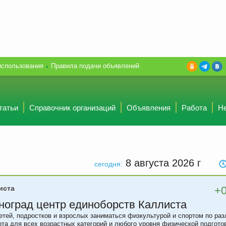
использования
Правила подачи объявлений
татьи
Справочник организаций
Объявления
Работа
Н
8 августа 2026
г
сегодня:
иста
+
ноград центр единоборств Каллиста
етей, подростков и взрослых заниматься физкультурой и спортом по ра
рта для всех возрастных категорий и любого уровня физической подгото