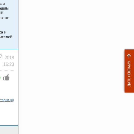
а и
нашим
ый
ак же
ка и
жителей
АЙ
2018
16:23
0
тарии (0)