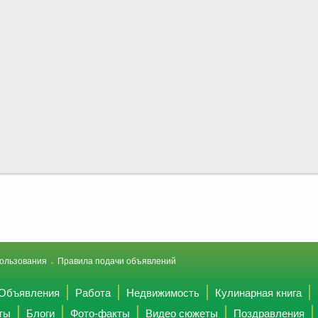
ользования
Правила подачи объявлений
Объявления
Работа
Недвижимость
Кулинарная книга
ты
Блоги
Фото-факты
Видео сюжеты
Поздравления