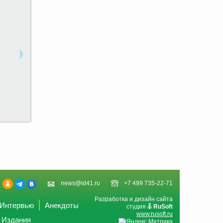
news@id41.ru
+7 499 735-22-71
Разработка и дизайн сайта
Интервью
Анекдоты
студия
RuSoft
www.rusoft.ru
Издания