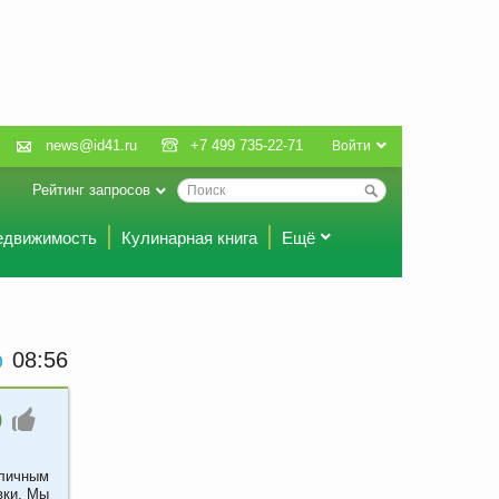
news@id41.ru
+7 499 735-22-71
Войти
Рейтинг запросов
едвижимость
Кулинарная книга
Ещё
08:56
0
зличным
вки. Мы