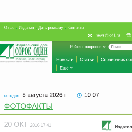
О нас
Издания
Дать рекламу
Контакты
news@id41.ru
Рейтинг запросов
Новости
Статьи
Справочник ор
Ещё
8 августа 2026
г
10 07
сегодня:
ФОТОФАКТЫ
20 ОКТ
2016 17:41
Издател