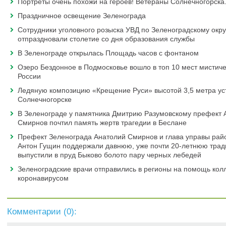
Портреты очень похожи на героев! Ветераны Солнечногорска
Праздничное освещение Зеленограда
Сотрудники уголовного розыска УВД по Зеленоградскому окру
отпраздновали столетие со дня образования службы
В Зеленограде открылась Площадь часов с фонтаном
Озеро Бездонное в Подмосковье вошло в топ 10 мест мистиче
России
Ледяную композицию «Крещение Руси» высотой 3,5 метра ус
Солнечногорске
В Зеленограде у памятника Дмитрию Разумовскому префект 
Смирнов почтил память жертв трагедии в Беслане
Префект Зеленограда Анатолий Смирнов и глава управы ра
Антон Гущин поддержали давнюю, уже почти 20-летнюю трад
выпустили в пруд Быково болото пару черных лебедей
Зеленоградские врачи отправились в регионы на помощь колл
коронавирусом
Комментарии (
0
):