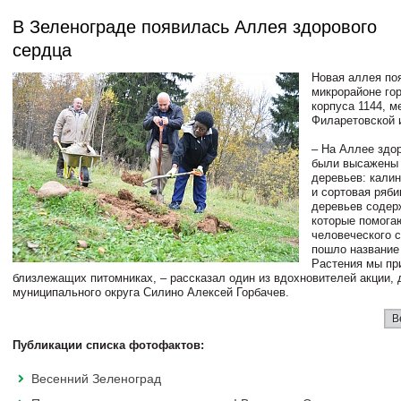
В Зеленограде появилась Аллея здорового
сердца
Новая аллея по
микрорайоне го
корпуса 1144, 
Филаретовской 
– На Аллее здо
были высажены 
деревьев: кали
и сортовая ряби
деревьев содер
которые помога
человеческого 
пошло название
Растения мы пр
близлежащих питомниках, – рассказал один из вдохновителей акции, 
муниципального округа Силино Алексей Горбачев.
В
Публикации списка фотофактов:
Весенний Зеленоград