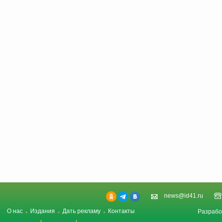
news@id41.ru
О нас
Издания
Дать рекламу
Контакты
Разрабо