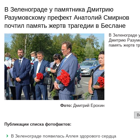
В Зеленограде у памятника Дмитрию
Разумовскому префект Анатолий Смирнов
почтил память жертв трагедии в Беслане
В Зеленограде 
Дмитрию Разумо
память жертв т
Фото:
Дмитрий Ерохин
В
Публикации списка фотофактов:
В Зеленограде появилась Аллея здорового сердца