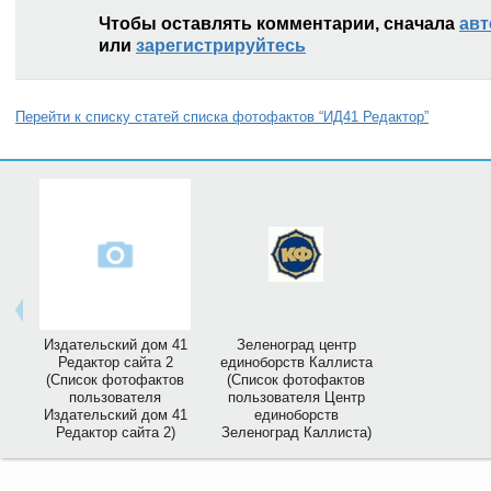
Чтобы оставлять комментарии, сначала
авт
или
зарегистрируйтесь
Перейти к списку статей списка фотофактов “ИД41 Редактор”
Издательский дом 41
Зеленоград центр
Редактор сайта 2
единоборств Каллиста
(Список фотофактов
(Список фотофактов
пользователя
пользователя Центр
Издательский дом 41
единоборств
Редактор сайта 2)
Зеленоград Каллиста)