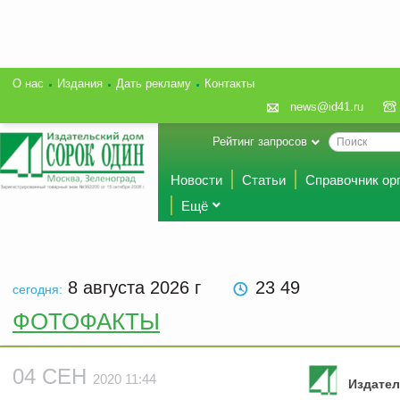
О нас
Издания
Дать рекламу
Контакты
news@id41.ru
Рейтинг запросов
Новости
Статьи
Справочник ор
Ещё
8 августа 2026
г
23 49
сегодня:
ФОТОФАКТЫ
04 СЕН
2020 11:44
Издател