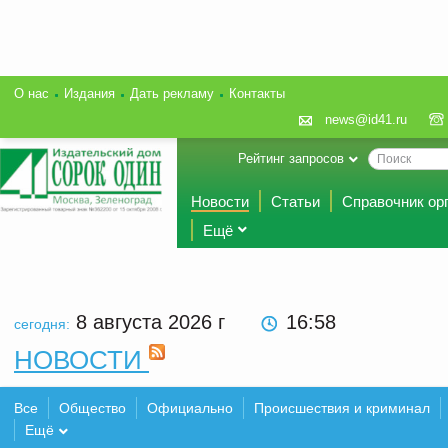
О нас
Издания
Дать рекламу
Контакты
news@id41.ru
Рейтинг запросов
Новости
Статьи
Справочник ор
Ещё
8 августа 2026
г
16:58
сегодня:
НОВОСТИ
Все
Общество
Официально
Происшествия и криминал
Ещё