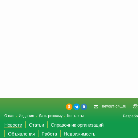
news@id41.ru
О нас
Издания
Дать рекламу
Контакты
Разрабо
Новости
Статьи
Справочник организаций
Объявления
Работа
Недвижимость