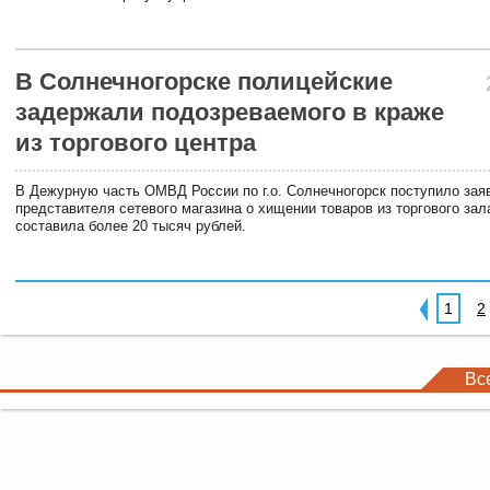
В Солнечногорске полицейские
задержали подозреваемого в краже
из торгового центра
В Дежурную часть ОМВД России по г.о. Солнечногорск поступило зая
представителя сетевого магазина о хищении товаров из торгового за
составила более 20 тысяч рублей.
1
2
Вс