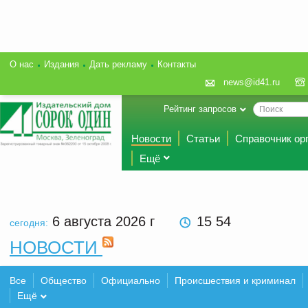
О нас
Издания
Дать рекламу
Контакты
news@id41.ru
Рейтинг запросов
Новости
Статьи
Справочник ор
Ещё
6 августа 2026
г
15:54
сегодня:
НОВОСТИ
Все
Общество
Официально
Происшествия и криминал
Ещё