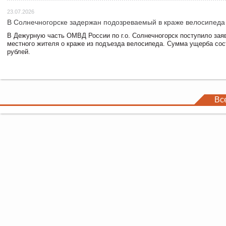
23.07.2026
В Солнечногорске задержан подозреваемый в краже велосипеда
В Дежурную часть ОМВД России по г.о. Солнечногорск поступило зая
местного жителя о краже из подъезда велосипеда. Сумма ущерба сос
рублей.
Вс