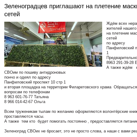
Зеленоградцев приглашают на плетение мас
сетей
Ждём всех нер
жителей нашего
на плетение ма
сетей
по адресу
Панфиловский п
1
Предварительно
8963 291-39-28
А также ждём 
СВОим по пошиву антидроновых
пончо и одеял по адресу
Панфиловский проспект 10 стр 1
и вторая площадка на территории Филаретовского храма Обращаться
вопросам по телефонам
8 963 601-76-77 Татьяна
8 966 014-42-67 Ольга
Всем труженикам тылам по желанию оформляются волонтёрские кни
проставляются часы.
А также тем кто будет помогать постоянно , предоставляется питани
Зеленоград СВОих не бросает, это не просто слова, а наши с вами р