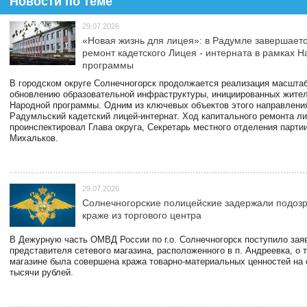
Новости по теме
29.07.2026
«Новая жизнь для лицея»: в Радумле завершает
ремонт кадетского Лицея - интерната в рамках 
программы
В городском округе Солнечногорск продолжается реализация масштаб
обновлению образовательной инфраструктуры, инициированных жите
Народной программы. Одним из ключевых объектов этого направлени
Радумльский кадетский лицей-интернат. Ход капитального ремонта л
проинспектировал Глава округа, Секретарь местного отделения парти
Михальков.
29.07.2026
Солнечногорские полицейские задержали подоз
краже из торгового центра
В Дежурную часть ОМВД России по г.о. Солнечногорск поступило зая
представителя сетевого магазина, расположенного в п. Андреевка, о т
магазине была совершена кража товарно-материальных ценностей на
тысячи рублей.