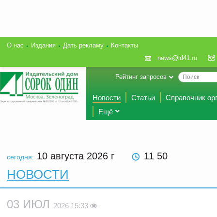
О нас
Издания
Дать рекламу
Контакты
news@id41.ru
Рейтинг запросов
Новости
Статьи
Справочник ор
Ещё
10 августа 2026
г
11 50
сегодня:
НОВОСТИ
03 ИЮЛ
2026 15:33