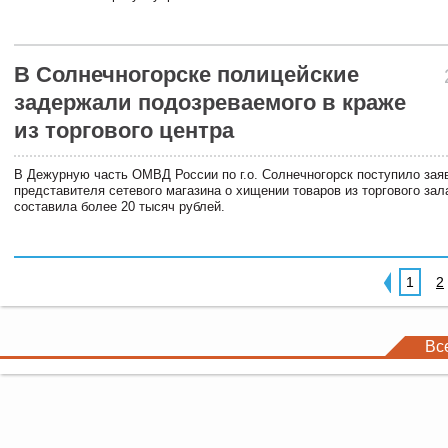
В Солнечногорске полицейские
задержали подозреваемого в краже
из торгового центра
В Дежурную часть ОМВД России по г.о. Солнечногорск поступило зая
представителя сетевого магазина о хищении товаров из торгового за
составила более 20 тысяч рублей.
1
2
Вс