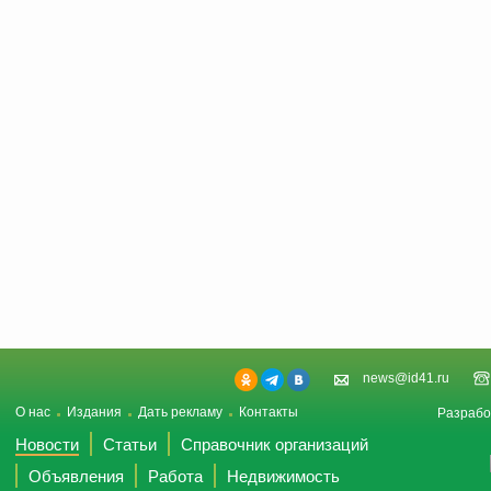
news@id41.ru
О нас
Издания
Дать рекламу
Контакты
Разрабо
Новости
Статьи
Справочник организаций
Объявления
Работа
Недвижимость