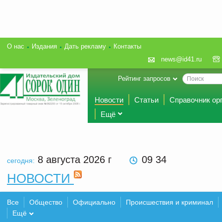
О нас
Издания
Дать рекламу
Контакты
news@id41.ru
Рейтинг запросов
Новости
Статьи
Справочник ор
Ещё
8 августа 2026
г
09 34
сегодня:
НОВОСТИ
Все
Общество
Официально
Происшествия и криминал
Ещё