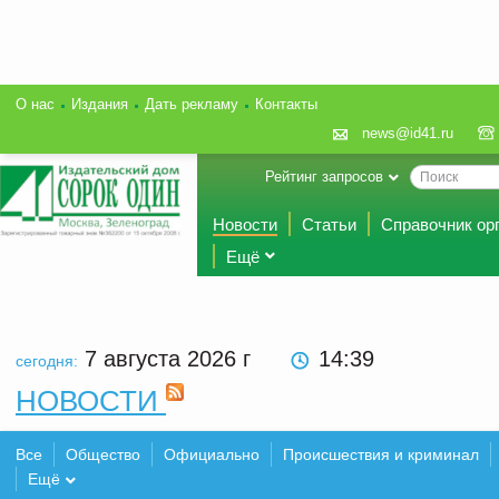
О нас
Издания
Дать рекламу
Контакты
news@id41.ru
Рейтинг запросов
Новости
Статьи
Справочник ор
Ещё
7 августа 2026
г
14:39
сегодня:
НОВОСТИ
Все
Общество
Официально
Происшествия и криминал
Ещё