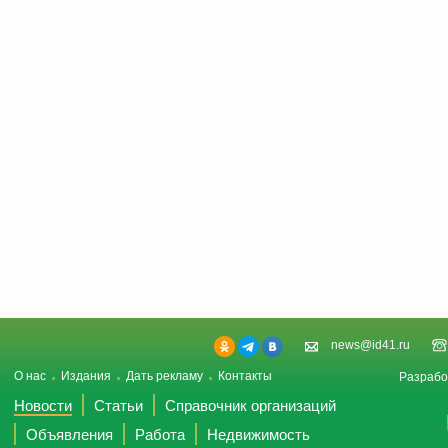
news@id41.ru
О нас
Издания
Дать рекламу
Контакты
Разрабо
Новости
Статьи
Справочник организаций
Объявления
Работа
Недвижимость