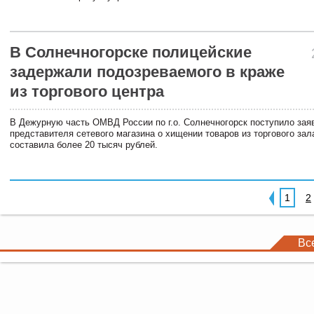
В Солнечногорске полицейские
задержали подозреваемого в краже
из торгового центра
В Дежурную часть ОМВД России по г.о. Солнечногорск поступило зая
представителя сетевого магазина о хищении товаров из торгового за
составила более 20 тысяч рублей.
1
2
Вс