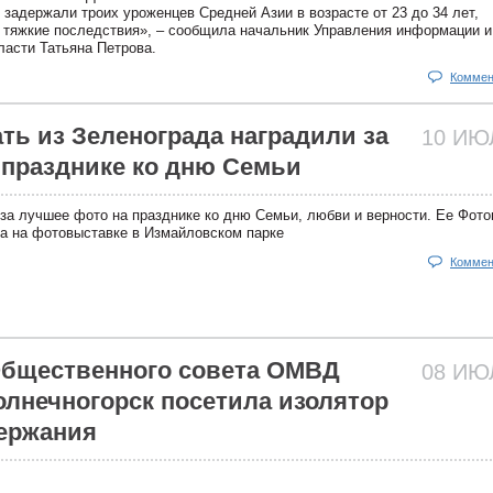
 задержали троих уроженцев Средней Азии в возрасте от 23 до 34 лет,
 тяжкие последствия», – сообщила начальник Управления информации и
асти Татьяна Петрова.
Коммен
ть из Зеленограда наградили за
10 И
 празднике ко дню Семьи
за лучшее фото на празднике ко дню Семьи, любви и верности. Ее Фот
а на фотовыставке в Измайловском парке
Коммен
Общественного совета ОМВД
08 И
Солнечногорск посетила изолятор
ержания