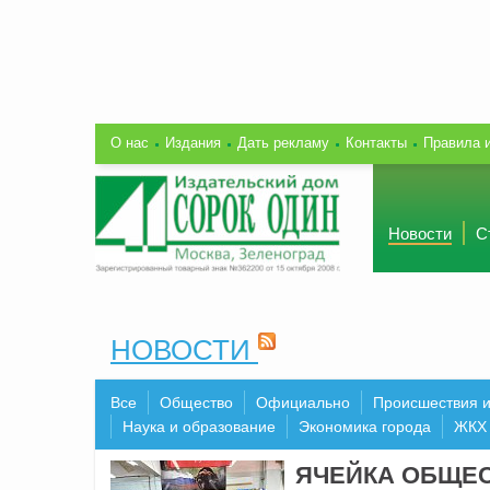
О нас
Издания
Дать рекламу
Контакты
Правила 
Новости
С
НОВОСТИ
Все
Общество
Официально
Происшествия 
Наука и образование
Экономика города
ЖКХ
ЯЧЕЙКА ОБЩЕ