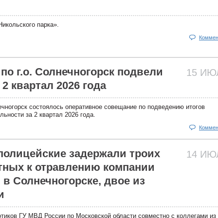
икольского парка».
Коммен
по г.о. Солнечногорск подвели
15 И
 2 квартал 2026 года
ечногорск состоялось оперативное совещание по подведению итогов
ьности за 2 квартал 2026 года.
Коммен
олицейские задержали троих
14 И
тных к отравлению компании
в Солнечногорске, двое из
и
отиков ГУ МВД России по Московской области совместно с коллегами и