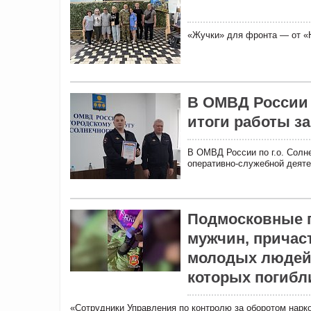
«Жучки» для фронта — от «Н
В ОМВД России 
итоги работы за
В ОМВД России по г.о. Солн
оперативно-служебной деятел
Подмосковные п
мужчин, причас
молодых людей 
которых погибл
«Сотрудники Управления по контролю за оборотом нарк