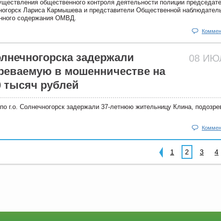
существления общественного контроля деятельности полиции председат
чногорск Лариса Кармышева и представители Общественной наблюдател
енного содержания ОМВД.
Коммен
лнечногорска задержали
08 И
реваемую в мошенничестве на
0 тысяч рублей
по г.о. Солнечногорск задержали 37-летнюю жительницу Клина, подозр
Коммен
1
2
3
4