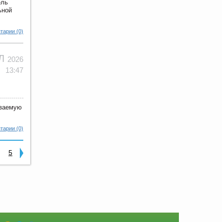
ель
ьной
тарии (0)
ЮЛ
2026
13:47
еваемую
тарии (0)
5