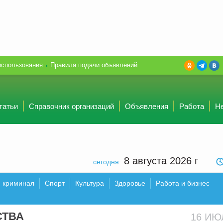
использования
Правила подачи объявлений
татьи
Справочник организаций
Объявления
Работа
Н
8 августа 2026
г
сегодня:
и криминал
Спорт
Культура
Здоровье
Работа и бизнес
СТВА
16 И