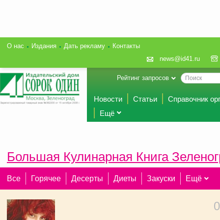
О нас
Издания
Дать рекламу
Контакты
news@id41.ru
Рейтинг запросов
Новости
Статьи
Справочник ор
Ещё
Большая Кулинарная Книга Зеленог
Все
Горячее
Десерты
Диеты
Закуски
Ещё