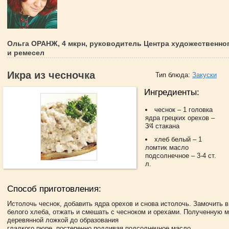
Ольга ОРАНЖ, 4 мкрн, руководитель Центра художественно
и ремесел
Икра из чесночка
Тип блюда:
Закуски
Ингредиенты:
чеснок – 1 головка
ядра грецких орехов –
3⁄4 стакана
хлеб белый – 1
ломтик масло
подсолнечное – 3-4 ст.
л.
Способ приготовления:
Истолочь чеснок, добавить ядра орехов и снова истолочь. Замочить 
белого хлеба, отжать и смешать с чесноком и орехами. Полученную м
деревянной ложкой до образования
гладкого пюре, постепенно подливая подсолнечное масло.