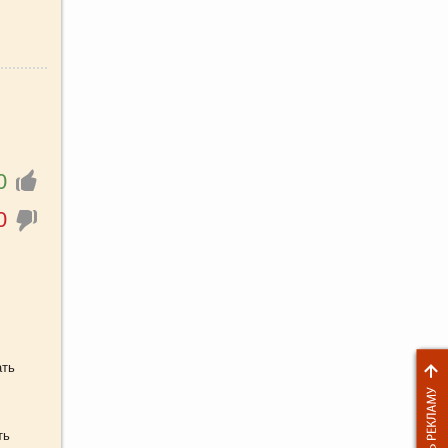
0
0
ать
ть