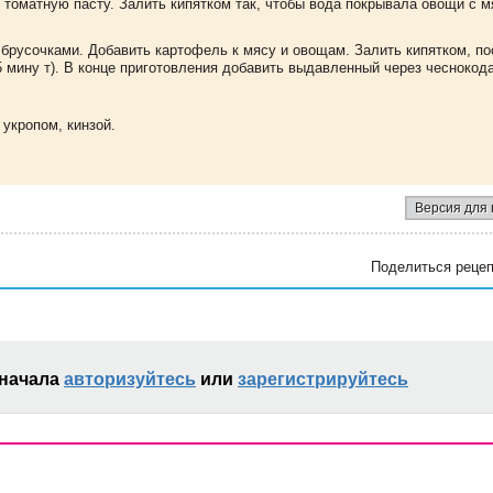
ь томатную пасту. Залить кипятком так, чтобы вода покрывала овощи с м
брусочками. Добавить картофель к мясу и овощам. Залить кипятком, по
5 мину т). В конце приготовления добавить выдавленный через чеснокод
 укропом, кинзой.
Версия для 
Поделиться рецеп
сначала
авторизуйтесь
или
зарегистрируйтесь