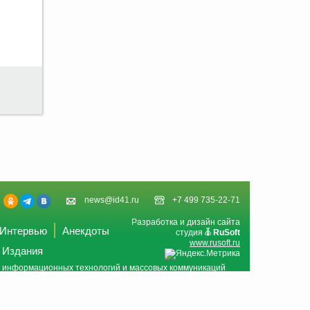
news@id41.ru
+7 499 735-22-71
Разработка и дизайн сайта
Интервью
Анекдоты
студия
RuSoft
www.rusoft.ru
Издания
и, информационных технологий и массовых коммуникаций