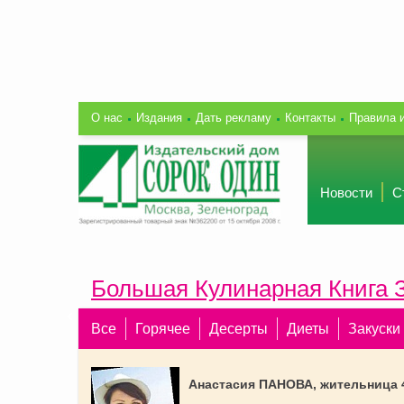
О нас
Издания
Дать рекламу
Контакты
Правила 
Новости
С
Большая Кулинарная Книга 
Все
Горячее
Десерты
Диеты
Закуски
Анастасия ПАНОВА, жительница 4