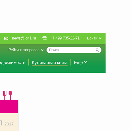
news@id41.ru
+7 499 735-22-71
Войти
Рейтинг запросов
едвижимость
Кулинарная книга
Ещё
Л
2017