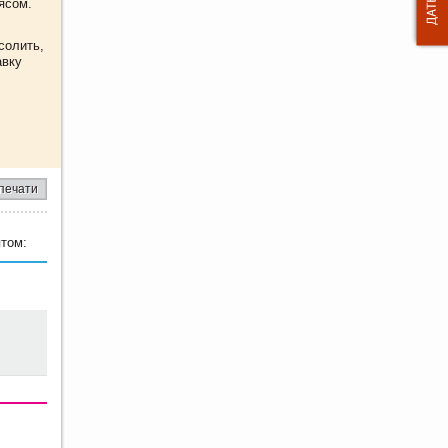
ясом.
солить,
авку
печати
том: