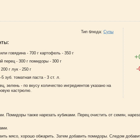
Тип блюда:
Супы
нты:
или говядина - 700 г картофель - 350 г
+
й перец - 300 г помидоры - 300 г
-
200 г лук - 250 г
-5 зуб. томатная паста - 3 ст. л.
ец, зелень - по вкусу количество ингредиентов указано на
ровую кастрюлю.
и. Помидоры также нарезать кубиками. Перец очистить от семян, нарез
ами.
вить мясо, хорошо обжарить. Затем добавить помидоры. Следом добави