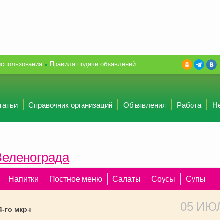
использования
Правила подачи объявлений
татьи
Справочник организаций
Объявления
Работа
Н
Зеленограда
Напитки
Постное меню
Салаты
Соусы
Супы
05 ИЮ
-го мкрн