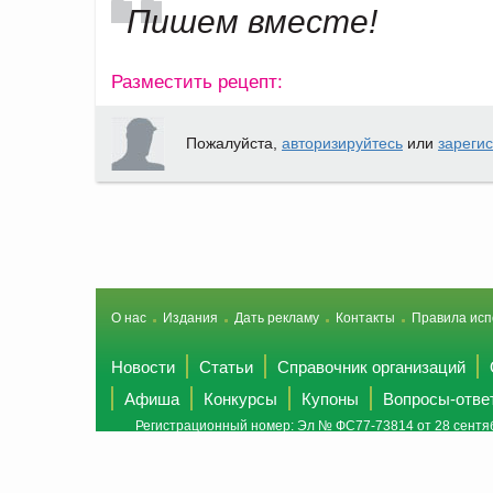
Пишем вместе!
Разместить рецепт:
Пожалуйста,
авторизируйтесь
или
зареги
О нас
Издания
Дать рекламу
Контакты
Правила исп
Новости
Статьи
Справочник организаций
Афиша
Конкурсы
Купоны
Вопросы-отве
Регистрационный номер: Эл № ФС77-73814 от 28 сентяб