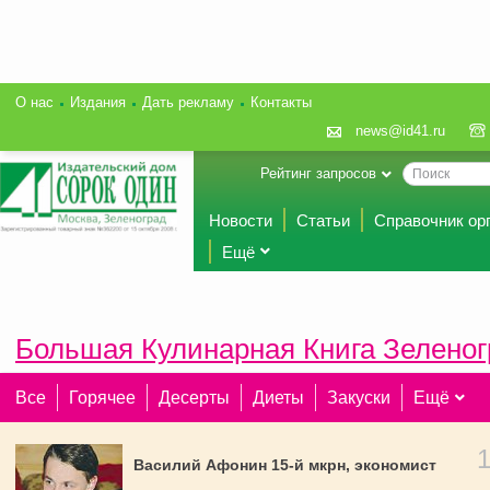
О нас
Издания
Дать рекламу
Контакты
news@id41.ru
Рейтинг запросов
Новости
Статьи
Справочник ор
Ещё
Большая Кулинарная Книга Зеленог
Все
Горячее
Десерты
Диеты
Закуски
Ещё
Василий Афонин 15-й мкрн, экономист