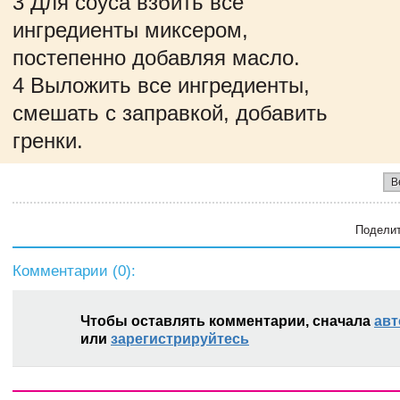
3 Для соуса взбить все
ингредиенты миксером,
постепенно добавляя масло.
4 Выложить все ингредиенты,
смешать с заправкой, добавить
гренки.
В
Поделит
Комментарии (
0
):
Чтобы оставлять комментарии, сначала
авт
или
зарегистрируйтесь