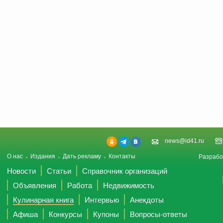
news@id41.ru
О нас
Издания
Дать рекламу
Контакты
Разрабо
Новости
Статьи
Справочник организаций
Объявления
Работа
Недвижимость
Кулинарная книга
Интервью
Анекдоты
Афиша
Конкурсы
Купоны
Вопросы-ответы