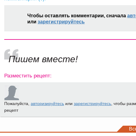
Чтобы оставлять комментарии, сначала
авт
или
зарегистрируйтесь
Пишем вместе!
Разместить рецепт:
Пожалуйста,
авторизируйтесь
или
зарегистрируйтесь
, чтобы раз
рецепт
Вс