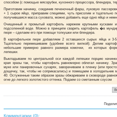
способом (с помощью мясорубки, кухонного процессора, блендера, тер
Приготовим начинку, соединив печеночный фарш, луковую пассеровк
+ 1 сырое яйцо, приправим специями, чуть присолим и тщательно 
получившаяся масса суховата, можно добавить еще одно яйцо и немн
Очищенный и промытый картофель нарежем крупными кусками и
подсоленной воде. Можно в принципе сварить картофель �в мунд
пюре – сделаем его при помощи толкушки или блендера.
В картофельное пюре добавляем 2 оставшихся сырых яйца и 3-5 
Тщательно перемешиваем (удобнее всего вилкой). Делим картоф
небольшие примерно равного размера комочки, из которых фор
лепешки.
Выкладываем по центральной оси каждой лепешки порцию начинки
края зразы так, чтобы картофель равномерно облегал начинку. Зр
муке или панировочных сухарях, заворачиваем в пленку (или прост
дощечку, так, чтобы не соприкасались) и помещаем в холодильник 
40. Остуженные таким образом зразы обжариваем в сковороде равно
огне до легкого золотистого оттенка. Подаем со сметанным соусом
В
Поделит
Комментарии (
0
):