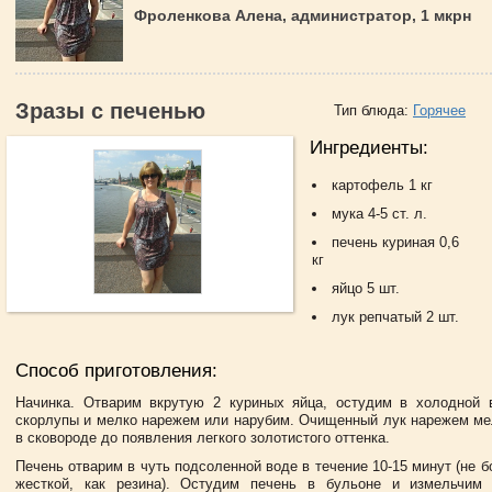
Фроленкова Алена, администратор, 1 мкрн
Зразы с печенью
Тип блюда:
Горячее
Ингредиенты:
картофель 1 кг
мука 4-5 ст. л.
печень куриная 0,6
кг
яйцо 5 шт.
лук репчатый 2 шт.
Способ приготовления:
Начинка. Отварим вкрутую 2 куриных яйца, остудим в холодной 
скорлупы и мелко нарежем или нарубим. Очищенный лук нарежем ме
в сковороде до появления легкого золотистого оттенка.
Печень отварим в чуть подсоленной воде в течение 10-15 минут (не б
жесткой, как резина). Остудим печень в бульоне и измельчи