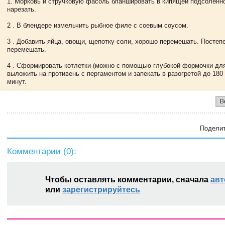
1. Морковь и стручковую фасоль бланшировать в кипящей подсоленно
нарезать.
2 . В блендере измельчить рыбное филе с соевым соусом.
3 . Добавить яйца, овощи, щепотку соли, хорошо перемешать. Постепе
перемешать.
4 . Сформировать котлетки (можно с помощью глубокой формочки для
выложить на противень с пергаментом и запекать в разогретой до 180 
минут.
В
Поделит
Комментарии (
0
):
Чтобы оставлять комментарии, сначала
авт
или
зарегистрируйтесь