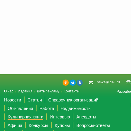
news@id41.ru
О нас
Издания
Дать рекламу
Контакты
Разрабо
Новости
Статьи
Справочник организаций
Объявления
Работа
Недвижимость
Кулинарная книга
Интервью
Анекдоты
Афиша
Конкурсы
Купоны
Вопросы-ответы