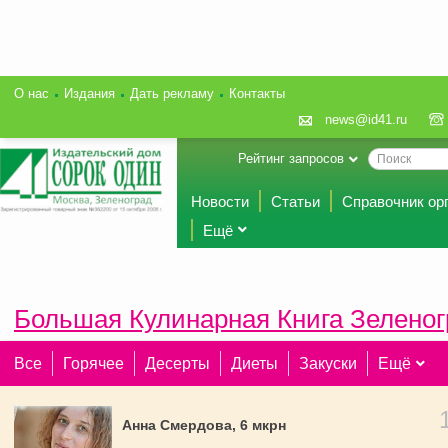
О нас
Издания
Дать рекламу
Контакты
news@id41.ru
Рейтинг запросов
Новости
Статьи
Справочник ор
Ещё
Большая Кулинарная Книга Зеленог
Все
Горячее
Десерты
Диеты
Закуски
Ещё
Анна Смердова, 6 мкрн