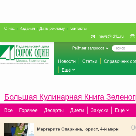
О нас
Издания
Дать рекламу
Контакты
news@id41.ru
Рейтинг запросов
Новости
Статьи
Справочник ор
Ещё
Большая Кулинарная Книга Зеленог
Все
Горячее
Десерты
Диеты
Закуски
Ещё
0
Маргарита Опаркина, юрист, 4-й мкрн