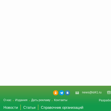
news@id41.ru
О нас
Издания
Дать рекламу
Контакты
Разрабо
Новости
Статьи
Справочник организаций