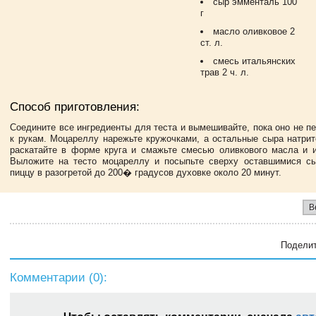
сыр эмменталь 100
г
масло оливковое 2
ст. л.
смесь итальянских
трав 2 ч. л.
Способ приготовления:
Соедините все ингредиенты для теста и вымешивайте, пока оно не п
к рукам. Моцареллу нарежьте кружочками, а остальные сыра натрите
раскатайте в форме круга и смажьте смесью оливкового масла и и
Выложите на тесто моцареллу и посыпьте сверху оставшимися сы
пиццу в разогретой до 200� градусов духовке около 20 минут.
В
Поделит
Комментарии (
0
):