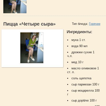
Пицца «Четыре сыра»
Тип блюда:
Горячее
Ингредиенты:
мука 1 ст.
вода 90 мл
дрожжи сухие 1
ч.л.
мед 10 г
масло оливковое 1
ст. л.
соль щепотка
сыр пармезан 100 г
сыр моцарелла 100
г
сыр дорблю 100 г