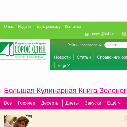
О нас
Издания
Дать рекламу
Контакты
news@id41.ru
Рейтинг запросов
Новости
Статьи
Справочник ор
Ещё
Большая Кулинарная Книга Зеленог
Все
Горячее
Десерты
Диеты
Закуски
Ещё