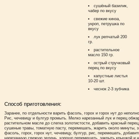
сушёный базилик,
чабер по вкусу
свежие кинза,
укроп, петрушка по
вкусу
лук репчатый 200
гр.
растительное
масло 150 гр.
острый стручковый
перец по вкусу
капустные листья
10-20 шт.
чеснок 2-3 зубчика
Способ приготовления:
Заранее, по отдельности варить фасоль, горох и горох нут до неполно
Рис, чечевицу и булгур промыть. Мелко нарезанный лук и перец обжа
растительном масле до слегка золотистости, добавить красный перец
сушеные травы, томатную пасту, перемешать, жарить около минуты, з
фасоль, горох, горох нут, чечевицу, булгур, рис, перемешать, добави
нарезанную свежую зелень, хорошо перемешать, закрыть крышкой и н