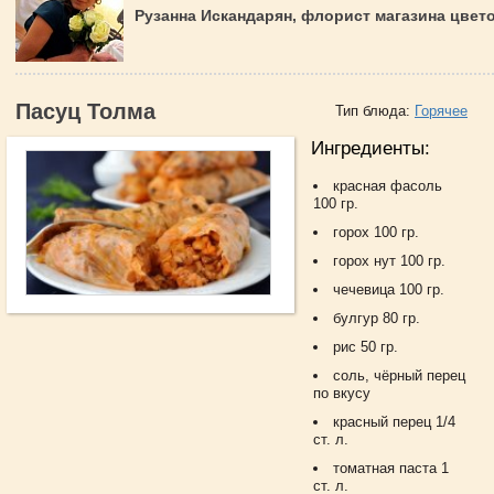
Рузанна Искандарян, флорист магазина цвет
Пасуц Толма
Тип блюда:
Горячее
Ингредиенты:
красная фасоль
100 гр.
горох 100 гр.
горох нут 100 гр.
чечевица 100 гр.
булгур 80 гр.
рис 50 гр.
соль, чёрный перец
по вкусу
красный перец 1/4
ст. л.
томатная паста 1
ст. л.