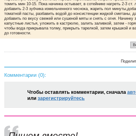
томить мин 10-15. Пока начинка остывает, в сотейнике нагреть 2-3 ст. 
добавить 2-3 зубчика измельченного чеснока, жарить пол минуты,добав
томатной пасты, разбавить водой до консистенции жидкой сметаны, да
добавить по вкусу свежей или сушеной мяты и снять с огня. Начинку 
капустные листья, уложить в кастрюлю, залить заливкой, затем - горя
чтобы вода прикрывала толму, прикрыть тарелкой, затем крышкой и ва
до готовности.
В
Поделит
Комментарии (
0
):
Чтобы оставлять комментарии, сначала
авт
или
зарегистрируйтесь
Пишем вместе!