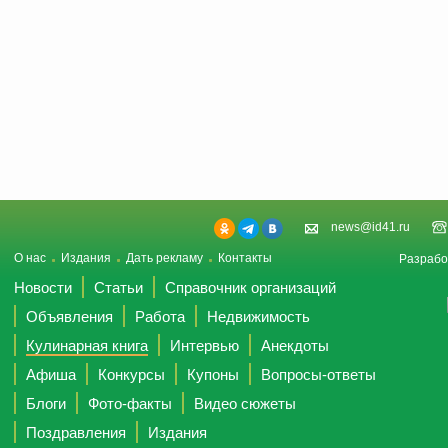
news@id41.ru
О нас
Издания
Дать рекламу
Контакты
Разрабо
Новости
Статьи
Справочник организаций
Объявления
Работа
Недвижимость
Кулинарная книга
Интервью
Анекдоты
Афиша
Конкурсы
Купоны
Вопросы-ответы
Блоги
Фото-факты
Видео сюжеты
Поздравления
Издания