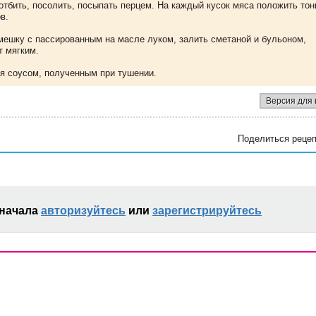
 отбить, посолить, посыпать перцем. На каждый кусок мяса положить тон
ов.
емешку с пассированным на масле луком, залить сметаной и бульоном,
т мягким.
я соусом, полученным при тушении.
Версия для 
Поделиться рецеп
сначала
авторизуйтесь
или
зарегистрируйтесь