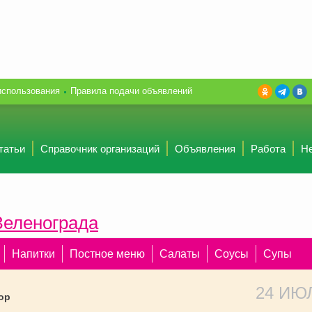
использования
Правила подачи объявлений
татьи
Справочник организаций
Объявления
Работа
Н
Зеленограда
Напитки
Постное меню
Салаты
Соусы
Супы
24 ИЮ
ор