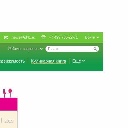
news@id41.ru
+7 499 735-22-71
Войти
Рейтинг запросов
едвижимость
Кулинарная книга
Ещё
Л
2015