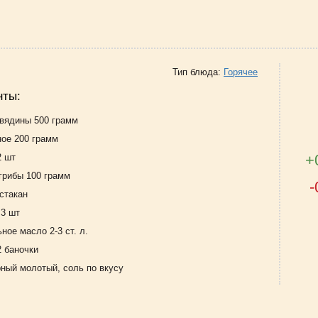
Тип блюда:
Горячее
нты:
овядины 500 грамм
ное 200 грамм
+
2 шт
грибы 100 грамм
-
стакан
 3 шт
ное масло 2-3 ст. л.
2 баночки
рный молотый, соль по вкусу