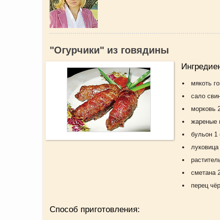
"Огурчики" из говядины
Ингредие
мякоть г
сало сви
морковь 
жареные 
бульон 1 
луковица
раститель
сметана 
перец чё
Способ приготовления: