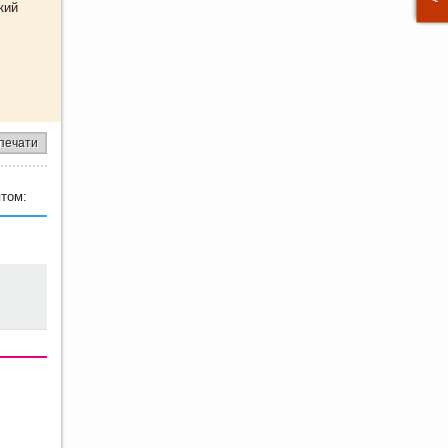
кий
печати
том: