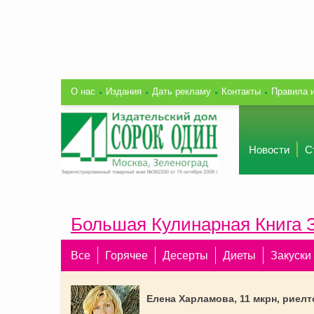
О нас
Издания
Дать рекламу
Контакты
Правила 
Новости
С
Большая Кулинарная Книга 
Все
Горячее
Десерты
Диеты
Закуски
Елена Харламова, 11 мкрн, риелт