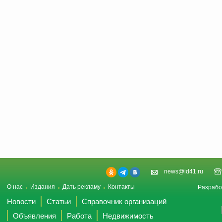
news@id41.ru
О нас
Издания
Дать рекламу
Контакты
Разрабо
Новости
Статьи
Справочник организаций
Объявления
Работа
Недвижимость