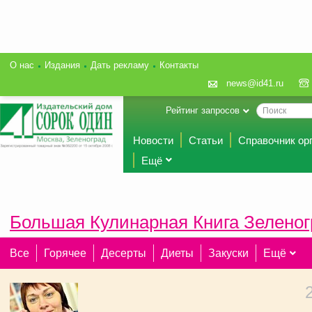
О нас
Издания
Дать рекламу
Контакты
news@id41.ru
Рейтинг запросов
Новости
Статьи
Справочник ор
Ещё
Большая Кулинарная Книга Зеленог
Все
Горячее
Десерты
Диеты
Закуски
Ещё