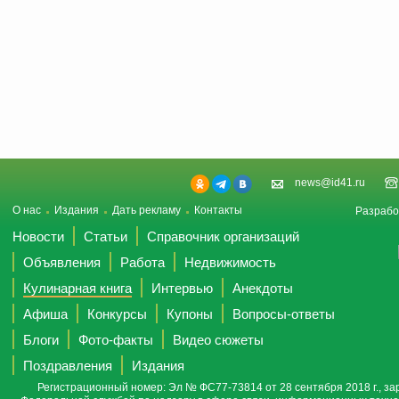
news@id41.ru
О нас
Издания
Дать рекламу
Контакты
Разрабо
Новости
Статьи
Справочник организаций
Объявления
Работа
Недвижимость
Кулинарная книга
Интервью
Анекдоты
Афиша
Конкурсы
Купоны
Вопросы-ответы
Блоги
Фото-факты
Видео сюжеты
Поздравления
Издания
Регистрационный номер: Эл № ФС77-73814 от 28 сентября 2018 г., за