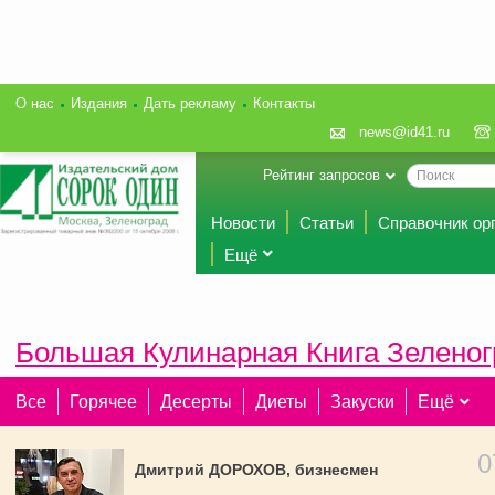
О нас
Издания
Дать рекламу
Контакты
news@id41.ru
Рейтинг запросов
Новости
Статьи
Справочник ор
Ещё
Большая Кулинарная Книга Зеленог
Все
Горячее
Десерты
Диеты
Закуски
Ещё
0
Дмитрий ДОРОХОВ, бизнесмен